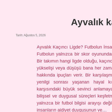
Kerim’de
kaç
isim
geçer
Ayvalık k
?
Tarih: Ağustos 5, 2026
Ayvalık Kaçıncı Ligde? Futbolun İnsa
Futbolun yalnızca bir skor oyununda
Bir takımın hangi ligde olduğu, kaçın
yükselişi veya düşüşü bana her zaman 
hakkında ipuçları verir. Bir karşılaş
yenilgi sonrası yaşanan hayal kı
karşısındaki büyük sevinci anlamaya
bilişsel ve duygusal süreçleri keşfet
yalnızca bir futbol bilgisi arayışı de
insanların aidiyet duygusunun ve…