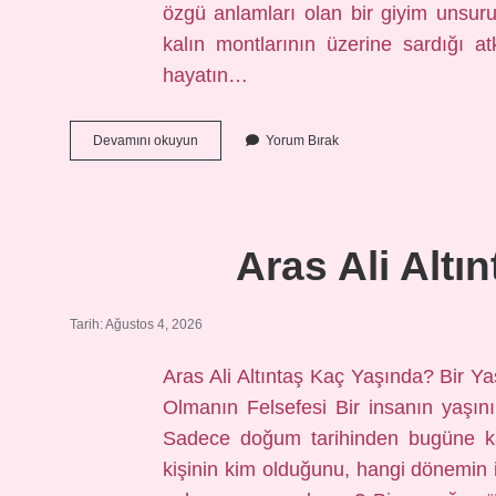
özgü anlamları olan bir giyim unsur
kalın montlarının üzerine sardığı 
hayatın…
Boyun
Devamını okuyun
Yorum Bırak
atkısı
nedir
?
Aras Ali Altı
Tarih: Ağustos 4, 2026
Aras Ali Altıntaş Kaç Yaşında? Bir Ya
Olmanın Felsefesi Bir insanın yaşı
Sadece doğum tarihinden bugüne ka
kişinin kim olduğunu, hangi dönemin i