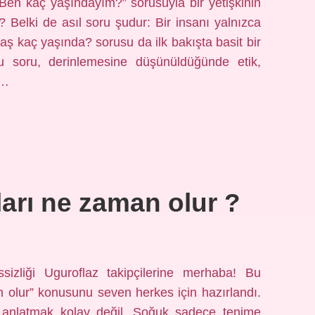
Ben kaç yaşındayım?” sorusuyla bir yetişkinin
 Belki de asıl soru şudur: Bir insanı yalnızca
ıntaş kaç yaşında? sorusu da ilk bakışta basit bir
bu soru, derinlemesine düşünüldüğünde etik,
n…
arı ne zaman olur ?
sizliği Uguroflaz takipçilerine merhaba! Bu
 olur” konusunu seven herkes için hazırlandı.
 anlatmak kolay değil. Soğuk sadece tenime