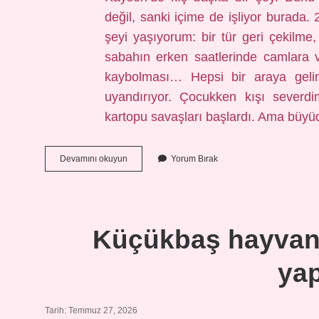
değil, sanki içime de işliyor burada.
şeyi yaşıyorum: bir tür geri çekilme,
sabahın erken saatlerinde camlara 
kaybolması… Hepsi bir araya gelin
uyandırıyor. Çocukken kışı severdi
kartopu savaşları başlardı. Ama büy
Zemheri
Devamını okuyun
Yorum Bırak
soğukları
ne
zaman
olur
?
Küçükbaş hayvancı
yap
Tarih: Temmuz 27, 2026