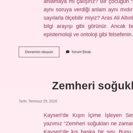
anlamaya mı çalışırız? Bir çocuğun “
aynı soruya verdiği anlam aynı mıdır?
sayılarla ölçebilir miyiz? Aras Ali Alt
bilgi arayışı gibi görünür. Ancak 
epistemoloji ve ontoloji gibi felsefeni
Aras
Devamını okuyun
Yorum Bırak
Ali
Altıntaş
kaç
yaşında
?
Zemheri soğukl
Tarih: Temmuz 29, 2026
Kayseri’de Kışın İçime İşleyen Ses
yazımız “Zemheri soğukları ne zaman
Kayseri’de kış başka bir şey. Bunu