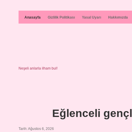
Anasayfa
Gizlilik Politikası
Yasal Uyarı
Hakkımızda
Neşeli anlarla ilham bul!
Şanslı
Eğlenceli gençli
Hikaye
Tarih: Ağustos 6, 2026