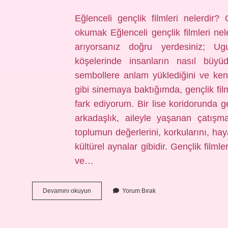
Günlüğü
Eğlenceli gençlik filmleri nelerdir? G
Yazılar
okumak Eğlenceli gençlik filmleri nele
arıyorsanız doğru yerdesiniz; Ugu
köşelerinde insanların nasıl büyü
sembollere anlam yüklediğini ve ken
gibi sinemaya baktığımda, gençlik film
fark ediyorum. Bir lise koridorunda g
arkadaşlık, aileyle yaşanan çatışma
toplumun değerlerini, korkularını, ha
kültürel aynalar gibidir. Gençlik fil
ve…
Eğlenceli
Devamını okuyun
Yorum Bırak
gençlik
filmleri
nelerdir
?