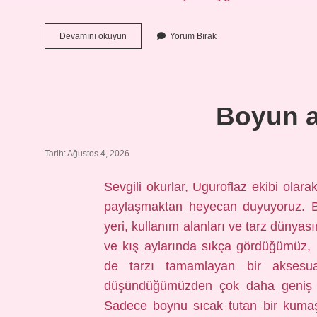
Ayvalık
Devamını okuyun
Yorum Bırak
kaçıncı
ligde
?
Boyun at
Tarih: Ağustos 4, 2026
Sevgili okurlar, Uguroflaz ekibi olar
paylaşmaktan heyecan duyuyoruz. Bo
yeri, kullanım alanları ve tarz dünya
ve kış aylarında sıkça gördüğümüz,
de tarzı tamamlayan bir aksesuar
düşündüğümüzden çok daha geniş b
Sadece boynu sıcak tutan bir kumaş 