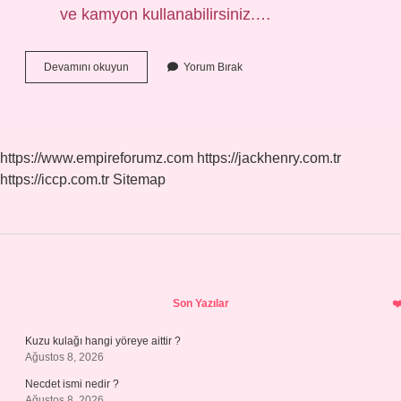
ve kamyon kullanabilirsiniz.…
B
Devamını okuyun
Yorum Bırak
Ehliyet
Karavan
Çeker
Mi
https://www.empireforumz.com
https://jackhenry.com.tr
https://iccp.com.tr
Sitemap
Sidebar
Son Yazılar
Kuzu kulağı hangi yöreye aittir ?
Ağustos 8, 2026
Necdet ismi nedir ?
Ağustos 8, 2026