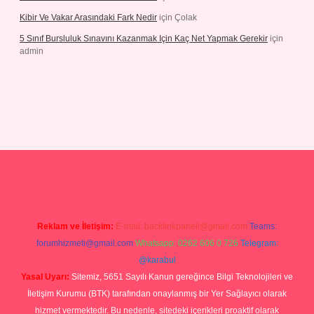
Kibir Ve Vakar Arasındaki Fark Nedir
için
Çolak
5 Sınıf Bursluluk Sınavını Kazanmak Için Kaç Net Yapmak Gerekir
için
admin
iriş
Reklam ve İletişim:
E-mail:
backlinkpaneli@gmail.com
Teams:
forumhizmeti@gmail.com
Whatsapp: 0262 606 0 726
Telegram:
@karabul
Yasal Uyarı:
Sitemiz, 5651 Sayılı Kanun gereğince Bilgi Teknolojileri ve
İletişim Kurumu (BTK) tarafından onaylanmış bir Yer Sağlayıcı olarak
hizmet vermektedir. Bu nedenle, sitedeki içerikleri proaktif olarak