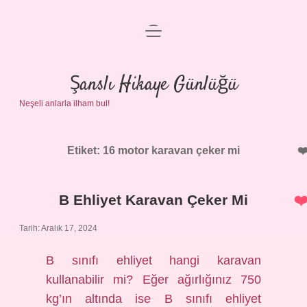
menüyü
Anasayfa
aç
Gizlilik Politikası
Şanslı Hikaye Günlüğü
Neşeli anlarla ilham bul!
Yasal Uyarı
Hakkımızda
Etiket:
16 motor karavan çeker mi
B Ehliyet Karavan Çeker Mi
Tarih: Aralık 17, 2024
B sınıfı ehliyet hangi karavan
kullanabilir mi? Eğer ağırlığınız 750
kg’ın altında ise B sınıfı ehliyet