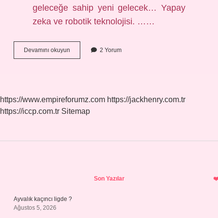
geleceğe sahip yeni gelecek… Yapay
zeka ve robotik teknolojisi. ……
Gelecekte
Devamını okuyun
2 Yorum
Olacak
Meslekler
Nelerdir
https://www.empireforumz.com
https://jackhenry.com.tr
https://iccp.com.tr
Sitemap
Sidebar
Son Yazılar
Ayvalık kaçıncı ligde ?
Ağustos 5, 2026