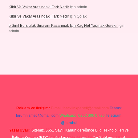
Kibir Ve Vakar Arasındaki Fark Nedir
için
admin
Kibir Ve Vakar Arasındaki Fark Nedir
için
Çolak
5 Sınıf Bursluluk Sınavını Kazanmak Için Kaç Net Yapmak Gerekir
için
admin
giriş
Reklam ve İletişim:
E-mail:
backlinkpaneli@gmail.com
Teams:
forumhizmeti@gmail.com
Whatsapp: 0262 606 0 726
Telegram:
@karabul
Yasal Uyarı:
Sitemiz, 5651 Sayılı Kanun gereğince Bilgi Teknolojileri ve
İletişim Kurumu (BTK) tarafından onaylanmış bir Yer Sağlayıcı olarak