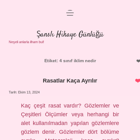
menüyü
Anasayfa
aç
Gizlilik Politikası
Şanslı Hikaye Günlüğü
Yasal Uyarı
Neşeli anlarla ilham bul!
Hakkımızda
Etiket:
4 sınıf iklim nedir
Rasatlar Kaça Ayrılır
Tarih: Ekim 13, 2024
Kaç çeşit rasat vardır? Gözlemler ve
Çeşitleri Ölçümler veya herhangi bir
alet kullanılmadan yapılan gözlemlere
gözlem denir. Gözlemler dört bölüme