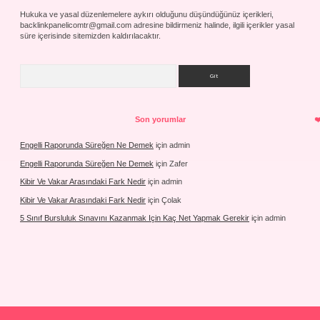
Hukuka ve yasal düzenlemelere aykırı olduğunu düşündüğünüz içerikleri,
backlinkpanelicomtr@gmail.com
adresine bildirmeniz halinde, ilgili içerikler yasal
süre içerisinde sitemizden kaldırılacaktır.
Arama
Son yorumlar
Engelli Raporunda Süreğen Ne Demek
için
admin
Engelli Raporunda Süreğen Ne Demek
için
Zafer
Kibir Ve Vakar Arasındaki Fark Nedir
için
admin
Kibir Ve Vakar Arasındaki Fark Nedir
için
Çolak
5 Sınıf Bursluluk Sınavını Kazanmak Için Kaç Net Yapmak Gerekir
için
admin