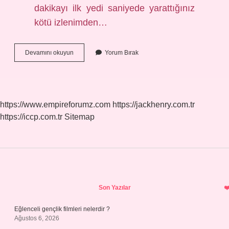
dakikayı ilk yedi saniyede yarattığınız
kötü izlenimden…
6
Devamını okuyun
Yorum Bırak
Saniye
Kuralı
Ne
https://www.empireforumz.com
https://jackhenry.com.tr
https://iccp.com.tr
Sitemap
Sidebar
Son Yazılar
Eğlenceli gençlik filmleri nelerdir ?
Ağustos 6, 2026