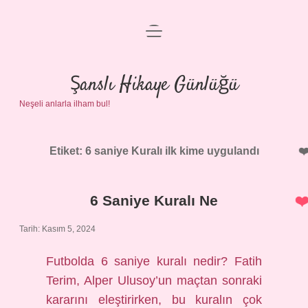
menüyü
Anasayfa
aç
Gizlilik Politikası
Şanslı Hikaye Günlüğü
Neşeli anlarla ilham bul!
Yasal Uyarı
Hakkımızda
Etiket:
6 saniye Kuralı ilk kime uygulandı
6 Saniye Kuralı Ne
Tarih: Kasım 5, 2024
Futbolda 6 saniye kuralı nedir? Fatih
Terim, Alper Ulusoy’un maçtan sonraki
kararını eleştirirken, bu kuralın çok