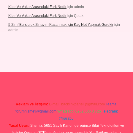
Kibir Ve Vakar Arasındaki Fark Nedir
için
admin
Kibir Ve Vakar Arasındaki Fark Nedir
için
Çolak
5 Sınıf Bursluluk Sınavını Kazanmak Için Kaç Net Yapmak Gerekir
için
admin
giriş
Reklam ve İletişim:
E-mail:
backlinkpaneli@gmail.com
Teams:
forumhizmeti@gmail.com
Whatsapp: 0262 606 0 726
Telegram:
@karabul
Yasal Uyarı:
Sitemiz, 5651 Sayılı Kanun gereğince Bilgi Teknolojileri ve
İletişim Kurumu (BTK) tarafından onaylanmış bir Yer Sağlayıcı olarak