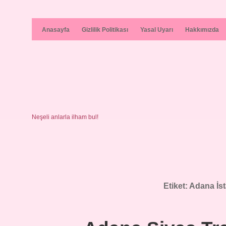
Anasayfa
Gizlilik Politikası
Yasal Uyarı
Hakkımızda
Neşeli anlarla ilham bul!
Etiket:
Adana İst