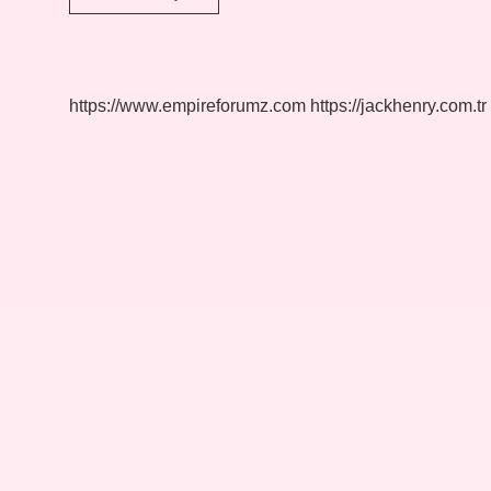
Sivas
Tren
Kaç
Saat
Sürüyor
https://www.empireforumz.com
https://jackhenry.com.tr