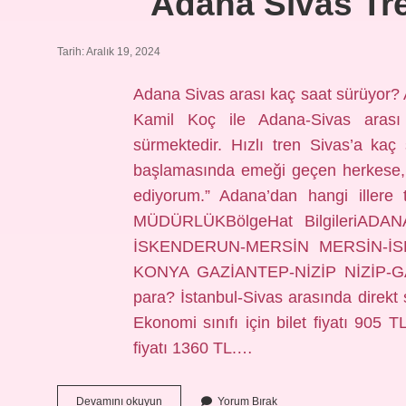
Adana Sivas Tr
Tarih: Aralık 19, 2024
Adana Sivas arası kaç saat sürüyor? 
Kamil Koç ile Adana-Sivas arası
sürmektedir. Hızlı tren Sivas’a kaç 
başlamasında emeği geçen herkese, 
ediyorum.” Adana’dan hangi ille
MÜDÜRLÜKBölgeHat BilgileriA
İSKENDERUN-MERSİN MERSİN-
KONYA GAZİANTEP-NİZİP NİZİP-GAZİA
para? İstanbul-Sivas arasında direkt s
Ekonomi sınıfı için bilet fiyatı 905 T
fiyatı 1360 TL.…
Adana
Devamını okuyun
Yorum Bırak