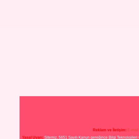
Reklam ve İletişim:
E-mail
Yasal Uyarı:
Sitemiz, 5651 Sayılı Kanun gereğince Bilgi Teknolojileri 