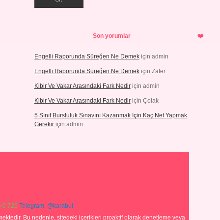
Son yorumlar
Engelli Raporunda Süreğen Ne Demek
için
admin
Engelli Raporunda Süreğen Ne Demek
için
Zafer
Kibir Ve Vakar Arasındaki Fark Nedir
için
admin
Kibir Ve Vakar Arasındaki Fark Nedir
için
Çolak
5 Sınıf Bursluluk Sınavını Kazanmak Için Kaç Net Yapmak
Gerekir
için
admin
 0 726
Telegram: @karabul
ektedir. Bu nedenle, sitedeki içerikleri proaktif olarak denetleme veya