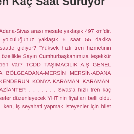
en Kaç Saat Sürüyor
Adana-Sivas arası mesafe yaklaşık 497 km’dir.
 yolculuğunuz yaklaşık 6 saat 55 dakika
saatte gidiyor? “Yüksek hızlı tren hizmetinin
özellikle Sayın Cumhurbaşkanımıza teşekkür
re tren var? TCDD TAŞIMACILIK A.Ş GENEL
DANA BÖLGEADANA-MERSİN MERSİN-ADANA
İSKENDERUN KONYA-KARAMAN KARAMAN-
NTEP. . . . . . . . Sivas’a hızlı tren kaç
efer düzenleyecek YHT’nin fiyatları belli oldu.
L iken, iş seyahati yapmak isteyenler için bilet