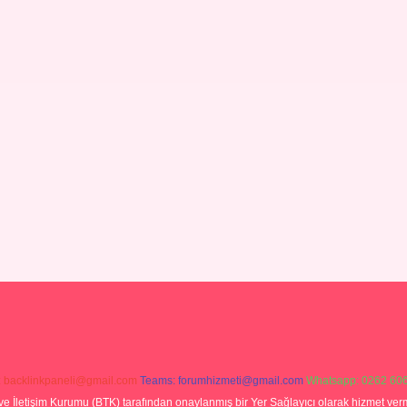
:
backlinkpaneli@gmail.com
Teams:
forumhizmeti@gmail.com
Whatsapp: 0262 606
ve İletişim Kurumu (BTK) tarafından onaylanmış bir Yer Sağlayıcı olarak hizmet verm