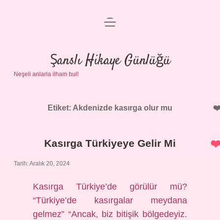
menüyü
Anasayfa
aç
Gizlilik Politikası
Şanslı Hikaye Günlüğü
Neşeli anlarla ilham bul!
Yasal Uyarı
Hakkımızda
Etiket:
Akdenizde kasırga olur mu
Kasırga Türkiyeye Gelir Mi
Tarih: Aralık 20, 2024
Kasırga Türkiye’de görülür mü?
“Türkiye’de kasırgalar meydana
gelmez” “Ancak, biz bitişik bölgedeyiz.