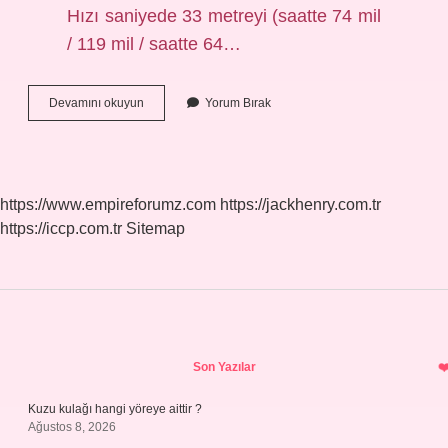
Hızı saniyede 33 metreyi (saatte 74 mil
/ 119 mil / saatte 64…
Kasırga
Devamını okuyun
Yorum Bırak
Türkiyeye
Gelir
Mi
https://www.empireforumz.com
https://jackhenry.com.tr
https://iccp.com.tr
Sitemap
Sidebar
Son Yazılar
Kuzu kulağı hangi yöreye aittir ?
Ağustos 8, 2026