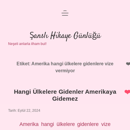
menüyü
Anasayfa
aç
Gizlilik Politikası
Şanslı Hikaye Günlüğü
Neşeli anlarla ilham bul!
Yasal Uyarı
Hakkımızda
Etiket:
Amerika hangi ülkelere gidenlere vize
vermiyor
Hangi Ülkelere Gidenler Amerikaya
Gidemez
Tarih: Eylül 22, 2024
Amerika hangi ülkelere gidenlere vize