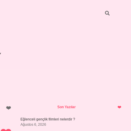
Sidebar
betexper giriş
Son Yazılar
Eğlenceli gençlik filmleri nelerdir ?
Ağustos 6, 2026