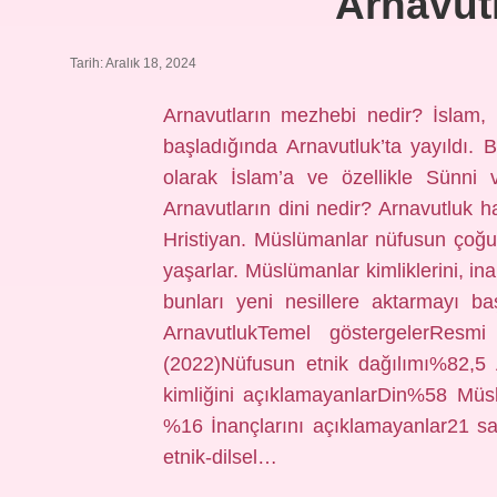
Arnavutl
Tarih: Aralık 18, 2024
Arnavutların mezhebi nedir? İslam, 
başladığında Arnavutluk’ta yayıldı
olarak İslam’a ve özellikle Sünni
Arnavutların dini nedir? Arnavutluk 
Hristiyan. Müslümanlar nüfusun çoğu
yaşarlar. Müslümanlar kimliklerini, in
bunları yeni nesillere aktarmayı ba
ArnavutlukTemel göstergelerResmi
(2022)Nüfusun etnik dağılımı%82,5
kimliğini açıklamayanlarDin%58 Müsl
%16 İnançlarını açıklamayanlar21 s
etnik-dilsel…