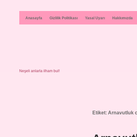
Anasayfa
Gizlilik Politikası
Yasal Uyarı
Hakkımızda
Neşeli anlarla ilham bul!
Etiket:
Arnavutluk 