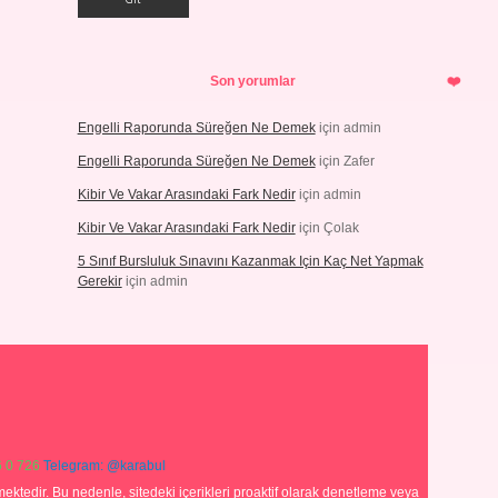
Son yorumlar
Engelli Raporunda Süreğen Ne Demek
için
admin
Engelli Raporunda Süreğen Ne Demek
için
Zafer
Kibir Ve Vakar Arasındaki Fark Nedir
için
admin
Kibir Ve Vakar Arasındaki Fark Nedir
için
Çolak
5 Sınıf Bursluluk Sınavını Kazanmak Için Kaç Net Yapmak
Gerekir
için
admin
 0 726
Telegram: @karabul
ektedir. Bu nedenle, sitedeki içerikleri proaktif olarak denetleme veya