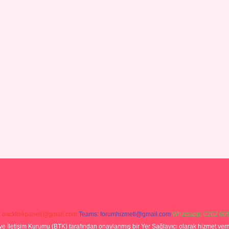
:
backlinkpaneli@gmail.com
Teams:
forumhizmeti@gmail.com
Whatsapp: 0262 606
ve İletişim Kurumu (BTK) tarafından onaylanmış bir Yer Sağlayıcı olarak hizmet verm