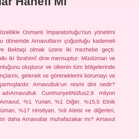
ar Hanefi Mi
özellikle Osmanlı İmparatorluğu’nun yönetimi
. Bu dönemde Arnavutların çoğunluğu kademeli
 ve Bektaşi olmak üzere iki mezhebe geçti.
halkı iki İbrahimî dine mensuptur: Müslüman ve
nluğunu oluşturur ve ülkenin tüm bölgelerinde
ançlarını, gelenek ve göreneklerini korumayı ve
şarmışlardır. Arnavutluk’un resmi dini nedir?
 adıArnavutluk CumhuriyetiNüfus2,9 milyon
 Arnavut, %1 Yunan, %1 Diğer, %15,5 Etnik
üman, %17 Hristiyan, %9 Ateist ve diğerleri,
atır daha Arnavutlar muhafazakar mı? Arnavut