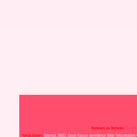
Reklam ve İletişim:
E-mail
Yasal Uyarı:
Sitemiz, 5651 Sayılı Kanun gereğince Bilgi Teknolojileri 