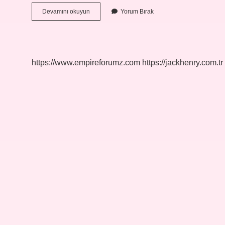
Arnavutlar
Devamını okuyun
Yorum Bırak
Hanefi
Mi
https://www.empireforumz.com
https://jackhenry.com.tr