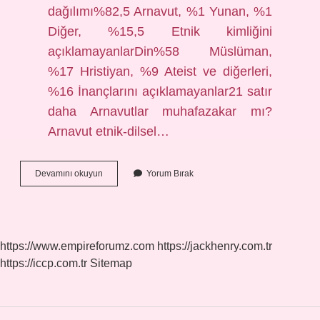
dağılımı%82,5 Arnavut, %1 Yunan, %1
Diğer, %15,5 Etnik kimliğini
açıklamayanlarDin%58 Müslüman,
%17 Hristiyan, %9 Ateist ve diğerleri,
%16 İnançlarını açıklamayanlar21 satır
daha Arnavutlar muhafazakar mı?
Arnavut etnik-dilsel…
Arnavutlar
Devamını okuyun
Yorum Bırak
Hanefi
Mi
https://www.empireforumz.com
https://jackhenry.com.tr
https://iccp.com.tr
Sitemap