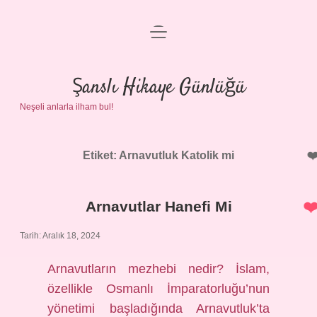
menüyü
Anasayfa
aç
Gizlilik Politikası
Şanslı Hikaye Günlüğü
Neşeli anlarla ilham bul!
Yasal Uyarı
Hakkımızda
Etiket:
Arnavutluk Katolik mi
Arnavutlar Hanefi Mi
Tarih: Aralık 18, 2024
Arnavutların mezhebi nedir? İslam,
özellikle Osmanlı İmparatorluğu’nun
yönetimi başladığında Arnavutluk’ta