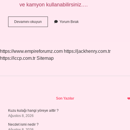
ve kamyon kullanabilirsiniz.…
B
Devamını okuyun
Yorum Bırak
Ehliyet
Karavan
Çeker
Mi
https://www.empireforumz.com
https://jackhenry.com.tr
https://iccp.com.tr
Sitemap
Sidebar
Son Yazılar
Kuzu kulağı hangi yöreye aittir ?
Ağustos 8, 2026
Necdet ismi nedir ?
Ağustos 8, 2026