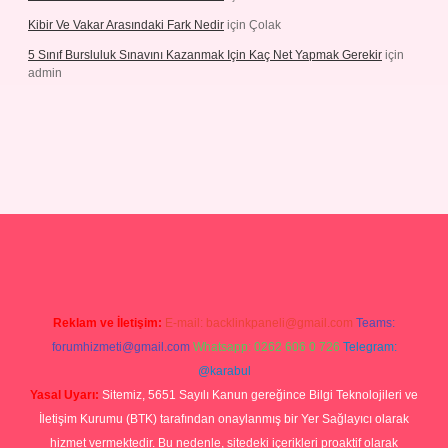
Kibir Ve Vakar Arasındaki Fark Nedir
için
Çolak
5 Sınıf Bursluluk Sınavını Kazanmak Için Kaç Net Yapmak Gerekir
için
admin
giriş
Reklam ve İletişim:
E-mail:
backlinkpaneli@gmail.com
Teams:
forumhizmeti@gmail.com
Whatsapp: 0262 606 0 726
Telegram:
@karabul
Yasal Uyarı:
Sitemiz, 5651 Sayılı Kanun gereğince Bilgi Teknolojileri ve
İletişim Kurumu (BTK) tarafından onaylanmış bir Yer Sağlayıcı olarak
hizmet vermektedir. Bu nedenle, sitedeki içerikleri proaktif olarak