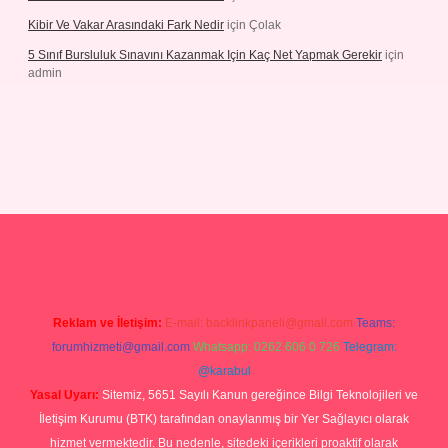
Kibir Ve Vakar Arasındaki Fark Nedir
için
Çolak
5 Sınıf Bursluluk Sınavını Kazanmak Için Kaç Net Yapmak Gerekir
için
admin
giriş
Reklam ve İletişim:
E-mail:
backlinkpaneli@gmail.com
Teams:
forumhizmeti@gmail.com
Whatsapp: 0262 606 0 726
Telegram:
@karabul
Yasal Uyarı:
Sitemiz, 5651 Sayılı Kanun gereğince Bilgi Teknolojileri ve
İletişim Kurumu (BTK) tarafından onaylanmış bir Yer Sağlayıcı olarak
hizmet vermektedir. Bu nedenle, sitedeki içerikleri proaktif olarak