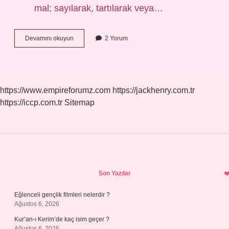
mal; sayılarak, tartılarak veya…
Mislini
Devamını okuyun
2 Yorum
Almak
Ne
Demek
https://www.empireforumz.com
https://jackhenry.com.tr
https://iccp.com.tr
Sitemap
Sidebar
Son Yazılar
Eğlenceli gençlik filmleri nelerdir ?
Ağustos 6, 2026
Kur’an-ı Kerim’de kaç isim geçer ?
Ağustos 6, 2026