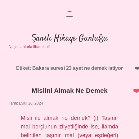
menüyü
Anasayfa
aç
Gizlilik Politikası
Şanslı Hikaye Günlüğü
Neşeli anlarla ilham bul!
Yasal Uyarı
Hakkımızda
Etiket:
Bakara suresi 23 ayet ne demek istiyor
Mislini Almak Ne Demek
Tarih: Eylül 20, 2024
Misli ile almak ne demek? (i) Taşınır
mal borçlunun zilyetliğinde ise, ilamda
belirtilen taşınır mal (veya eşdeğeri)