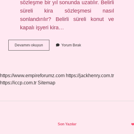
sözleşme bir yıl sonunda uzatılır. Belirli
süreli kira sözleşmesi nasıl
sonlandırılır? Belirli süreli konut ve
kapalı işyeri kira…
Belirli
Devamını okuyun
Yorum Bırak
Süreli
Kira
Sözleşmesi
Belirsiz
Süreli
https://www.empireforumz.com
https://jackhenry.com.tr
Kira
https://iccp.com.tr
Sitemap
Sözleşmesine
Dönüşür
Mü
Sidebar
Son Yazılar