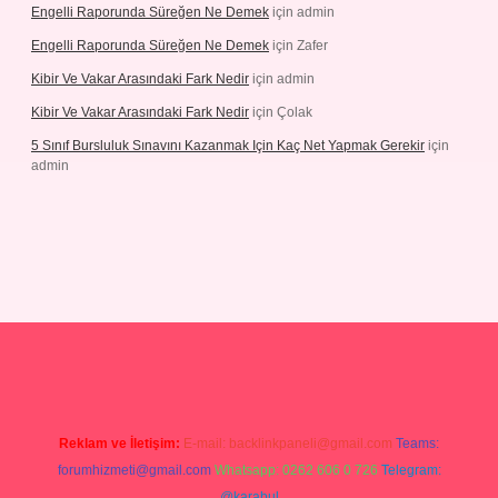
Engelli Raporunda Süreğen Ne Demek
için
admin
Engelli Raporunda Süreğen Ne Demek
için
Zafer
Kibir Ve Vakar Arasındaki Fark Nedir
için
admin
Kibir Ve Vakar Arasındaki Fark Nedir
için
Çolak
5 Sınıf Bursluluk Sınavını Kazanmak Için Kaç Net Yapmak Gerekir
için
admin
iriş
Reklam ve İletişim:
E-mail:
backlinkpaneli@gmail.com
Teams:
forumhizmeti@gmail.com
Whatsapp: 0262 606 0 726
Telegram:
@karabul