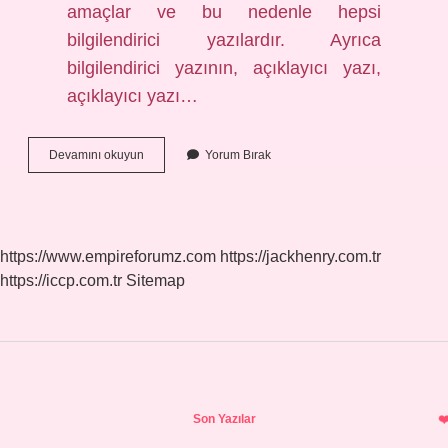
amaçlar ve bu nedenle hepsi
bilgilendirici yazılardır. Ayrıca
bilgilendirici yazının, açıklayıcı yazı,
açıklayıcı yazı…
Kişinin
Devamını okuyun
Yorum Bırak
Kendi
Hayatını
Tanıtmak
Amacıyla
Yazdığı
https://www.empireforumz.com
https://jackhenry.com.tr
Yazılara
https://iccp.com.tr
Sitemap
Ne
Denir
Sidebar
Son Yazılar