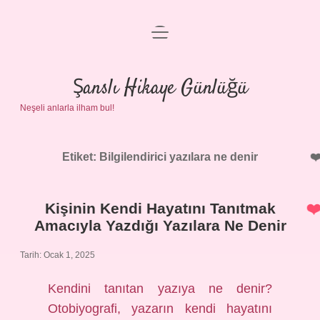
menüyü
Anasayfa
aç
Gizlilik Politikası
Şanslı Hikaye Günlüğü
Neşeli anlarla ilham bul!
Yasal Uyarı
Hakkımızda
Etiket:
Bilgilendirici yazılara ne denir
Kişinin Kendi Hayatını Tanıtmak
Amacıyla Yazdığı Yazılara Ne Denir
Tarih: Ocak 1, 2025
Kendini tanıtan yazıya ne denir?
Otobiyografi, yazarın kendi hayatını