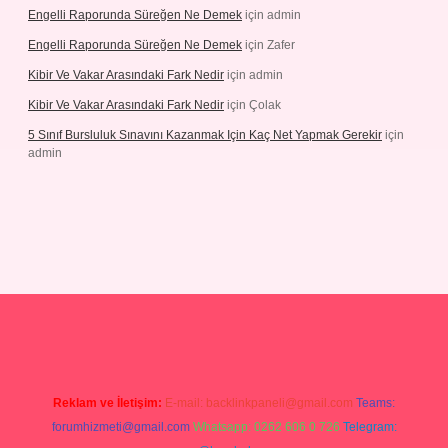
Engelli Raporunda Süreğen Ne Demek
için
admin
Engelli Raporunda Süreğen Ne Demek
için
Zafer
Kibir Ve Vakar Arasındaki Fark Nedir
için
admin
Kibir Ve Vakar Arasındaki Fark Nedir
için
Çolak
5 Sınıf Bursluluk Sınavını Kazanmak Için Kaç Net Yapmak Gerekir
için
admin
 giriş
Reklam ve İletişim:
E-mail:
backlinkpaneli@gmail.com
Teams:
forumhizmeti@gmail.com
Whatsapp: 0262 606 0 726
Telegram: