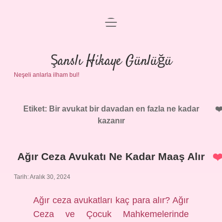
menüyü
Anasayfa
aç
Gizlilik Politikası
Şanslı Hikaye Günlüğü
Neşeli anlarla ilham bul!
Yasal Uyarı
Hakkımızda
Etiket:
Bir avukat bir davadan en fazla ne kadar
kazanır
Ağır Ceza Avukatı Ne Kadar Maaş Alır
Tarih: Aralık 30, 2024
Ağır ceza avukatları kaç para alır? Ağır
Ceza ve Çocuk Mahkemelerinde