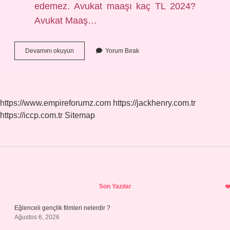
edemez. Avukat maaşı kaç TL 2024?
Avukat Maaş…
Ağır
Devamını okuyun
Yorum Bırak
Ceza
Avukatı
Ne
Kadar
Maaş
https://www.empireforumz.com
https://jackhenry.com.tr
Alır
https://iccp.com.tr
Sitemap
Sidebar
Son Yazılar
Eğlenceli gençlik filmleri nelerdir ?
Ağustos 6, 2026