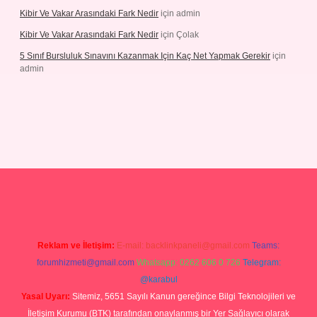
Kibir Ve Vakar Arasındaki Fark Nedir
için
admin
Kibir Ve Vakar Arasındaki Fark Nedir
için
Çolak
5 Sınıf Bursluluk Sınavını Kazanmak Için Kaç Net Yapmak Gerekir
için
admin
iriş
Reklam ve İletişim:
E-mail:
backlinkpaneli@gmail.com
Teams:
forumhizmeti@gmail.com
Whatsapp: 0262 606 0 726
Telegram:
@karabul
Yasal Uyarı:
Sitemiz, 5651 Sayılı Kanun gereğince Bilgi Teknolojileri ve
İletişim Kurumu (BTK) tarafından onaylanmış bir Yer Sağlayıcı olarak