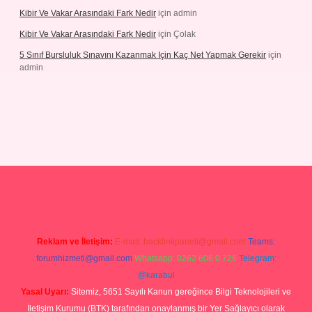
Kibir Ve Vakar Arasındaki Fark Nedir
için
admin
Kibir Ve Vakar Arasındaki Fark Nedir
için
Çolak
5 Sınıf Bursluluk Sınavını Kazanmak Için Kaç Net Yapmak Gerekir
için
admin
iriş
Reklam ve İletişim:
E-mail:
backlinkpaneli@gmail.com
Teams:
forumhizmeti@gmail.com
Whatsapp: 0262 606 0 726
Telegram:
@karabul
Yasal Uyarı:
Sitemiz, 5651 Sayılı Kanun gereğince Bilgi Teknolojileri ve
İletişim Kurumu (BTK) tarafından onaylanmış bir Yer Sağlayıcı olarak