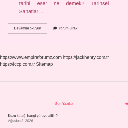
tarihi eser ne demek? Tarihsel
Sanatlar…
Kaç
Devamını okuyun
Yorum Bırak
Yıllık
Bina
Tarihi
Eser
https://www.empireforumz.com
https://jackhenry.com.tr
https://iccp.com.tr
Sitemap
Sidebar
Son Yazılar
Kuzu kulağı hangi yöreye aittir ?
Ağustos 8, 2026