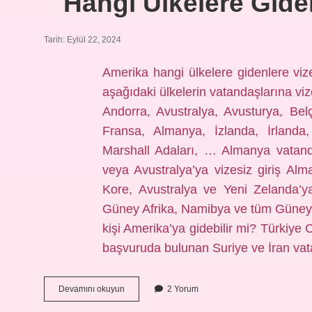
Hangi Ülkelere Gid
Tarih: Eylül 22, 2024
Amerika hangi ülkelere gidenlere vi
aşağıdaki ülkelerin vatandaşlarına vize
Andorra, Avustralya, Avusturya, Bel
Fransa, Almanya, İzlanda, İrlanda,
Marshall Adaları, … Almanya vatand
veya Avustralya’ya vizesiz giriş A
Kore, Avustralya ve Yeni Zelanda’ya
Güney Afrika, Namibya ve tüm Güney Am
kişi Amerika’ya gidebilir mi? Türkiye 
başvuruda bulunan Suriye ve İran va
Hangi
Devamını okuyun
2 Yorum
Ülkelere