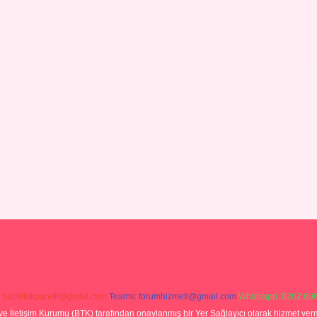
:
backlinkpaneli@gmail.com
Teams:
forumhizmeti@gmail.com
Whatsapp: 0262 606
ve İletişim Kurumu (BTK) tarafından onaylanmış bir Yer Sağlayıcı olarak hizmet verm