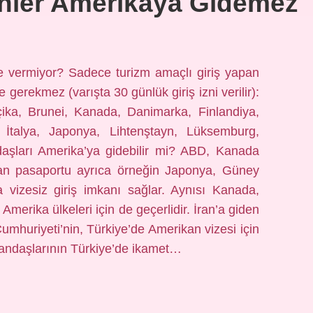
enler Amerikaya Gidemez
ze vermiyor? Sadece turizm amaçlı giriş yapan
 gerekmez (varışta 30 günlük giriş izni verilir):
çika, Brunei, Kanada, Danimarka, Finlandiya,
 İtalya, Japonya, Lihtenştayn, Lüksemburg,
aşları Amerika’ya gidebilir mi? ABD, Kanada
lman pasaportu ayrıca örneğin Japonya, Güney
 vizesiz giriş imkanı sağlar. Aynısı Kanada,
erika ülkeleri için de geçerlidir. İran’a giden
Cumhuriyeti’nin, Türkiye’de Amerikan vizesi için
tandaşlarının Türkiye’de ikamet…