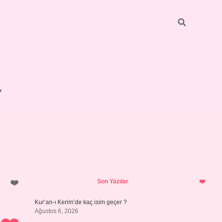
Sidebar
betexper giriş
Son Yazılar
Kur’an-ı Kerim’de kaç isim geçer ?
Ağustos 6, 2026