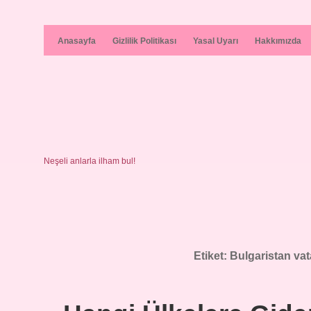
Anasayfa
Gizlilik Politikası
Yasal Uyarı
Hakkımızda
Neşeli anlarla ilham bul!
Etiket:
Bulgaristan vat