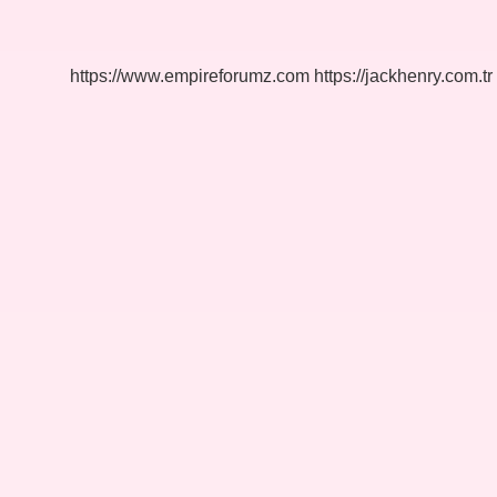
Gidenler
Amerikaya
Gidemez
https://www.empireforumz.com
https://jackhenry.com.tr