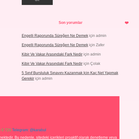
Son yorumlar
Engelli Raporunda Süreğen Ne Demek
için
admin
Engelli Raporunda Süreğen Ne Demek
için
Zafer
Kibir Ve Vakar Arasındaki Fark Nedir
için
admin
Kibir Ve Vakar Arasındaki Fark Nedir
için
Çolak
5 Sınıf Bursluluk Sınavını Kazanmak Için Kaç Net Yapmak
Gerekir
için
admin
 0 726
Telegram: @karabul
ektedir. Bu nedenle, sitedeki içerikleri proaktif olarak denetleme veya