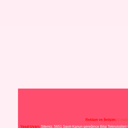
Reklam ve İletişim:
E-mail
Yasal Uyarı:
Sitemiz, 5651 Sayılı Kanun gereğince Bilgi Teknolojileri 