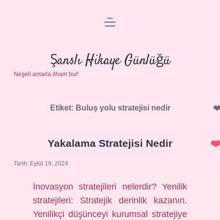
menüyü
Anasayfa
aç
Gizlilik Politikası
Şanslı Hikaye Günlüğü
Neşeli anlarla ilham bul!
Yasal Uyarı
Hakkımızda
Etiket:
Buluş yolu stratejisi nedir
Yakalama Stratejisi Nedir
Tarih: Eylül 19, 2024
İnovasyon stratejileri nelerdir? Yenilik
stratejileri: Stratejik derinlik kazanın.
Yenilikçi düşünceyi kurumsal stratejiye