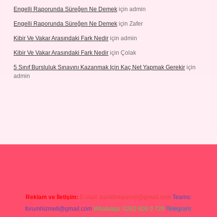
Engelli Raporunda Süreğen Ne Demek
için
admin
Engelli Raporunda Süreğen Ne Demek
için
Zafer
Kibir Ve Vakar Arasındaki Fark Nedir
için
admin
Kibir Ve Vakar Arasındaki Fark Nedir
için
Çolak
5 Sınıf Bursluluk Sınavını Kazanmak Için Kaç Net Yapmak Gerekir
için
admin
giriş
Reklam ve İletişim:
E-mail:
backlinkpaneli@gmail.com
Teams:
forumhizmeti@gmail.com
Whatsapp: 0262 606 0 726
Telegram: