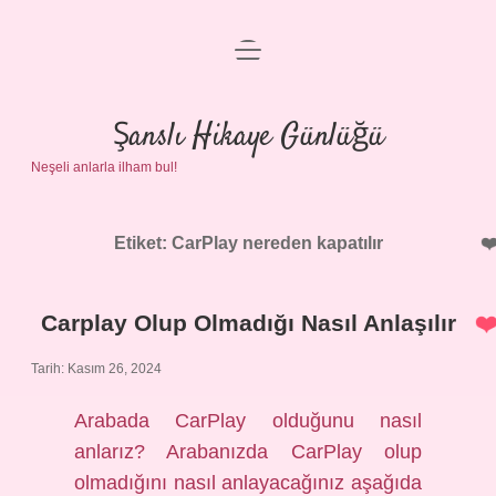
menüyü
Anasayfa
aç
Gizlilik Politikası
Şanslı Hikaye Günlüğü
Neşeli anlarla ilham bul!
Yasal Uyarı
Hakkımızda
Etiket:
CarPlay nereden kapatılır
Carplay Olup Olmadığı Nasıl Anlaşılır
Tarih: Kasım 26, 2024
Arabada CarPlay olduğunu nasıl
anlarız? Arabanızda CarPlay olup
olmadığını nasıl anlayacağınız aşağıda