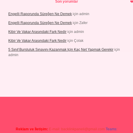
Son yorumlar
Engelli Raporunda Süreğen Ne Demek
için
admin
Engelli Raporunda Süreğen Ne Demek
için
Zafer
Kibir Ve Vakar Arasındaki Fark Nedir
için
admin
Kibir Ve Vakar Arasındaki Fark Nedir
için
Çolak
5 Sınıf Bursluluk Sınavını Kazanmak Için Kaç Net Yapmak Gerekir
için
admin
giriş
Reklam ve İletişim:
E-mail:
backlinkpaneli@gmail.com
Teams: