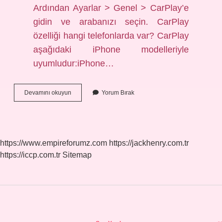
Ardından Ayarlar > Genel > CarPlay’e
gidin ve arabanızı seçin. CarPlay
özelliği hangi telefonlarda var? CarPlay
aşağıdaki iPhone modelleriyle
uyumludur:iPhone…
Carplay
Devamını okuyun
Yorum Bırak
Olup
Olmadığı
Nasıl
Anlaşılır
https://www.empireforumz.com
https://jackhenry.com.tr
https://iccp.com.tr
Sitemap
Sidebar