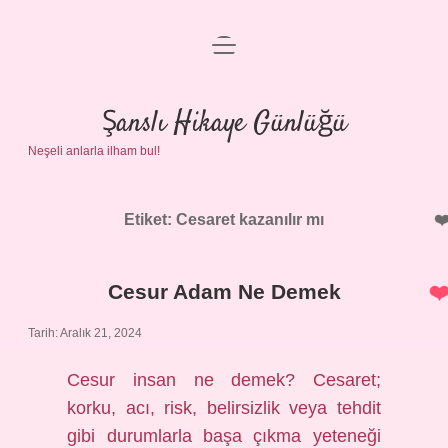
menüyü
Anasayfa
aç
Gizlilik Politikası
Şanslı Hikaye Günlüğü
Neşeli anlarla ilham bul!
Yasal Uyarı
Hakkımızda
Etiket:
Cesaret kazanılır mı
Cesur Adam Ne Demek
Tarih: Aralık 21, 2024
Cesur insan ne demek? Cesaret;
korku, acı, risk, belirsizlik veya tehdit
gibi durumlarla başa çıkma yeteneği