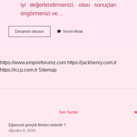
iyi değerlendirmenizi, olası sonuçları
öngörmenizi ve…
Cesur
Devamını okuyun
Yorum Bırak
Adam
Ne
Demek
https://www.empireforumz.com
https://jackhenry.com.tr
https://iccp.com.tr
Sitemap
Sidebar
Son Yazılar
Eğlenceli gençlik filmleri nelerdir ?
Ağustos 6, 2026