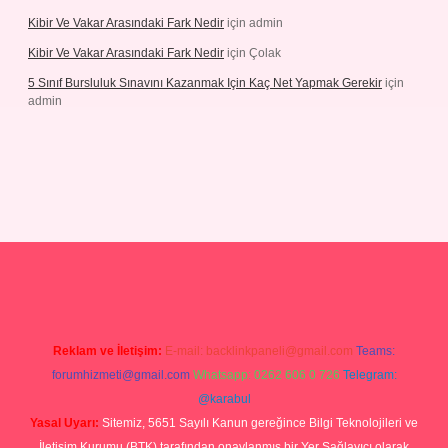
Kibir Ve Vakar Arasındaki Fark Nedir
için
admin
Kibir Ve Vakar Arasındaki Fark Nedir
için
Çolak
5 Sınıf Bursluluk Sınavını Kazanmak Için Kaç Net Yapmak Gerekir
için
admin
iriş
Reklam ve İletişim:
E-mail:
backlinkpaneli@gmail.com
Teams:
forumhizmeti@gmail.com
Whatsapp: 0262 606 0 726
Telegram:
@karabul
Yasal Uyarı:
Sitemiz, 5651 Sayılı Kanun gereğince Bilgi Teknolojileri ve
İletişim Kurumu (BTK) tarafından onaylanmış bir Yer Sağlayıcı olarak