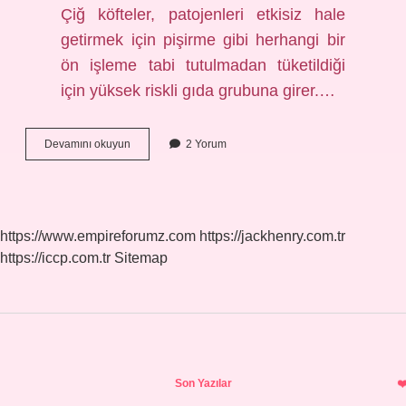
Çiğ köfteler, patojenleri etkisiz hale
getirmek için pişirme gibi herhangi bir
ön işleme tabi tutulmadan tüketildiği
için yüksek riskli gıda grubuna girer.…
Çiğ
Devamını okuyun
2 Yorum
Köftenin
Olmazsa
Olmazı
Nedir
https://www.empireforumz.com
https://jackhenry.com.tr
https://iccp.com.tr
Sitemap
Sidebar
Son Yazılar