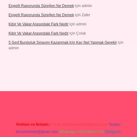
Engelli Raporunda Süreğen Ne Demek
için
admin
Engelli Raporunda Süreğen Ne Demek
için
Zafer
Kibir Ve Vakar Arasındaki Fark Nedir
için
admin
Kibir Ve Vakar Arasındaki Fark Nedir
için
Çolak
5 Sınıf Bursluluk Sınavını Kazanmak Için Kaç Net Yapmak Gerekir
için
admin
iriş
Reklam ve İletişim:
E-mail:
backlinkpaneli@gmail.com
Teams:
forumhizmeti@gmail.com
Whatsapp: 0262 606 0 726
Telegram: