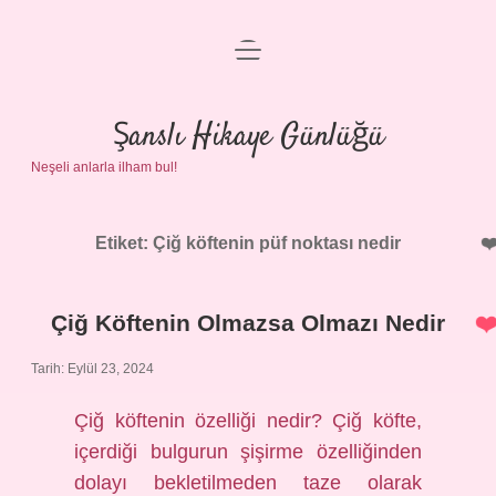
menüyü
Anasayfa
aç
Gizlilik Politikası
Şanslı Hikaye Günlüğü
Neşeli anlarla ilham bul!
Yasal Uyarı
Hakkımızda
Etiket:
Çiğ köftenin püf noktası nedir
Çiğ Köftenin Olmazsa Olmazı Nedir
Tarih: Eylül 23, 2024
Çiğ köftenin özelliği nedir? Çiğ köfte,
içerdiği bulgurun şişirme özelliğinden
dolayı bekletilmeden taze olarak