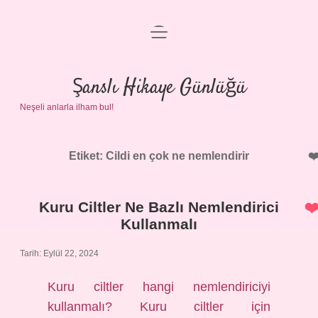
menüyü
Anasayfa
aç
Gizlilik Politikası
Şanslı Hikaye Günlüğü
Neşeli anlarla ilham bul!
Yasal Uyarı
Hakkımızda
Etiket:
Cildi en çok ne nemlendirir
Kuru Ciltler Ne Bazlı Nemlendirici
Kullanmalı
Tarih: Eylül 22, 2024
Kuru ciltler hangi nemlendiriciyi
kullanmalı? Kuru ciltler için