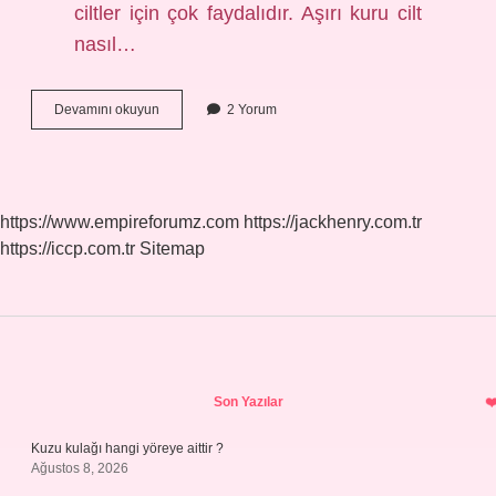
ciltler için çok faydalıdır. Aşırı kuru cilt
nasıl…
Kuru
Devamını okuyun
2 Yorum
Ciltler
Ne
Bazlı
Nemlendirici
Kullanmalı
https://www.empireforumz.com
https://jackhenry.com.tr
https://iccp.com.tr
Sitemap
Sidebar
Son Yazılar
Kuzu kulağı hangi yöreye aittir ?
Ağustos 8, 2026