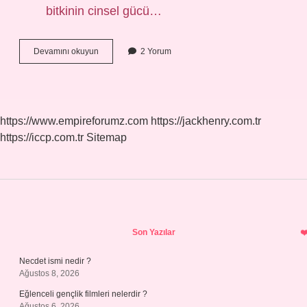
bitkinin cinsel gücü…
Hibiskus
Devamını okuyun
2 Yorum
Cinsel
Gücü
Artırır
Mı
https://www.empireforumz.com
https://jackhenry.com.tr
https://iccp.com.tr
Sitemap
Sidebar
Son Yazılar
Necdet ismi nedir ?
Ağustos 8, 2026
Eğlenceli gençlik filmleri nelerdir ?
Ağustos 6, 2026