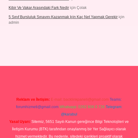
Kibir Ve Vakar Arasındaki Fark Nedir
için
Çolak
5 Sınıf Bursluluk Sınavını Kazanmak Için Kaç Net Yapmak Gerekir
için
admin
iriş
Reklam ve İletişim:
E-mail:
backlinkpaneli@gmail.com
Teams:
forumhizmeti@gmail.com
Whatsapp: 0262 606 0 726
Telegram:
@karabul
Yasal Uyarı:
Sitemiz, 5651 Sayılı Kanun gereğince Bilgi Teknolojileri ve
İletişim Kurumu (BTK) tarafından onaylanmış bir Yer Sağlayıcı olarak
hizmet vermektedir. Bu nedenle, sitedeki içerikleri proaktif olarak