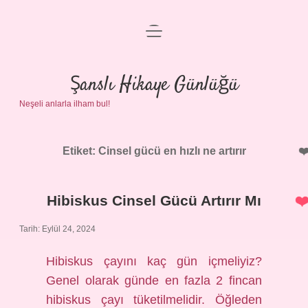
menüyü
Anasayfa
aç
Gizlilik Politikası
Şanslı Hikaye Günlüğü
Neşeli anlarla ilham bul!
Yasal Uyarı
Hakkımızda
Etiket:
Cinsel gücü en hızlı ne artırır
Hibiskus Cinsel Gücü Artırır Mı
Tarih: Eylül 24, 2024
Hibiskus çayını kaç gün içmeliyiz?
Genel olarak günde en fazla 2 fincan
hibiskus çayı tüketilmelidir. Öğleden