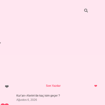
Sidebar
betexper giriş
Son Yazılar
Kur’an-ı Kerim’de kaç isim geçer ?
Ağustos 6, 2026