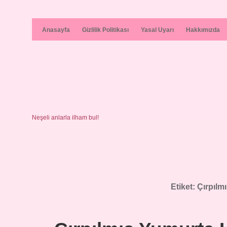
Anasayfa
Gizlilik Politikası
Yasal Uyarı
Hakkımızda
Neşeli anlarla ilham bul!
Etiket:
Çırpılm