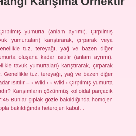
Hangi Karışıma Örnektir
ırpılmış yumurta (anlam ayrımı). Çırpılmış
vuk yumurtaları) karıştırarak, çırparak veya
enellikle tuz, tereyağı, yağ ve bazen diğer
yumurta oluşana kadar ısıtılır (anlam ayrımı).
likle tavuk yumurtaları) karıştırarak, çırparak
. Genellikle tuz, tereyağı, yağ ve bazen diğer
dar ısıtılır – › Wiki › › Wiki › Çırpılmış yumurta
mdır? Karışımların çözünmüş kolloidal parçacık
7:45 Bunlar çıplak gözle bakıldığında homojen
opla bakıldığında heterojen kabul…