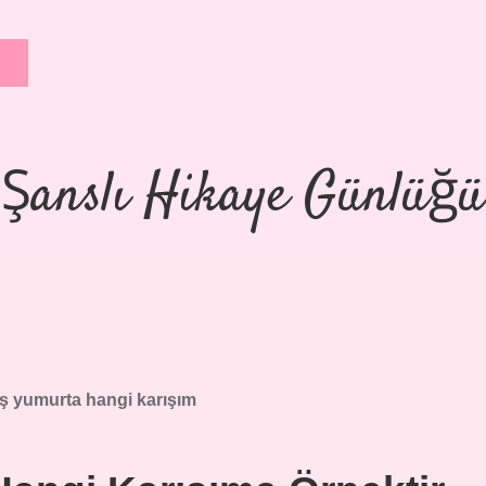
Şanslı Hikaye Günlüğü
ış yumurta hangi karışım