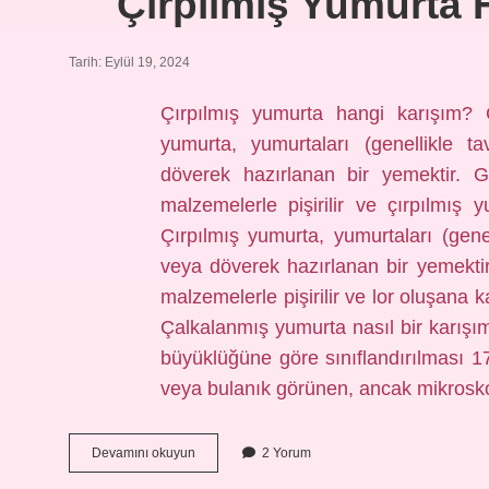
Çırpılmış Yumurta 
Tarih: Eylül 19, 2024
Çırpılmış yumurta hangi karışım? Ç
yumurta, yumurtaları (genellikle ta
döverek hazırlanan bir yemektir. G
malzemelerle pişirilir ve çırpılmış 
Çırpılmış yumurta, yumurtaları (genel
veya döverek hazırlanan bir yemektir
malzemelerle pişirilir ve lor oluşana ka
Çalkalanmış yumurta nasıl bir karışı
büyüklüğüne göre sınıflandırılması 1
veya bulanık görünen, ancak mikrosk
Çırpılmış
Devamını okuyun
2 Yorum
Yumurta