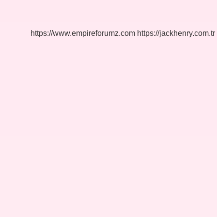
Hangi
Karışıma
Örnektir
https://www.empireforumz.com
https://jackhenry.com.tr