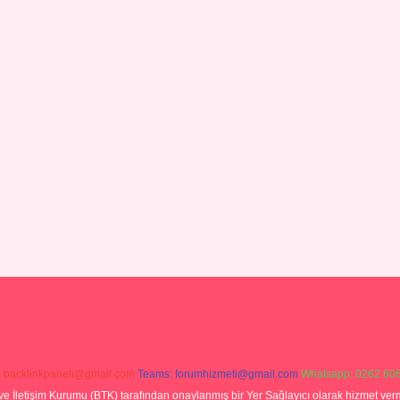
:
backlinkpaneli@gmail.com
Teams:
forumhizmeti@gmail.com
Whatsapp: 0262 606
ve İletişim Kurumu (BTK) tarafından onaylanmış bir Yer Sağlayıcı olarak hizmet verm