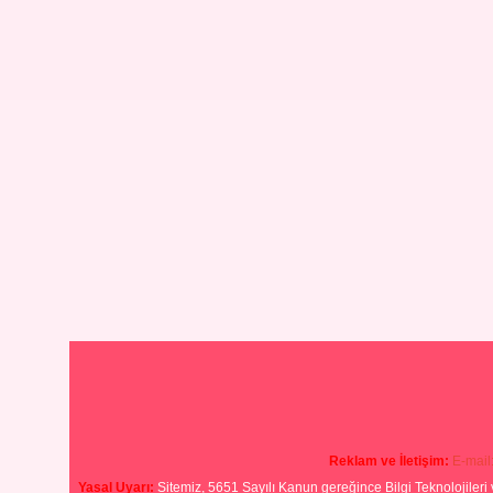
Reklam ve İletişim:
E-mail
Yasal Uyarı:
Sitemiz, 5651 Sayılı Kanun gereğince Bilgi Teknolojileri 