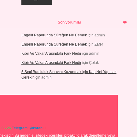
Son yorumlar
Engelli Raporunda Süreğen Ne Demek
için
admin
Engelli Raporunda Süreğen Ne Demek
için
Zafer
Kibir Ve Vakar Arasındaki Fark Nedir
için
admin
Kibir Ve Vakar Arasındaki Fark Nedir
için
Çolak
5 Sınıf Bursluluk Sınavını Kazanmak Için Kaç Net Yapmak
Gerekir
için
admin
 0 726
Telegram: @karabul
ektedir. Bu nedenle, sitedeki içerikleri proaktif olarak denetleme veya