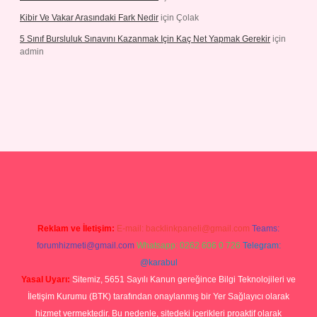
Kibir Ve Vakar Arasındaki Fark Nedir
için
Çolak
5 Sınıf Bursluluk Sınavını Kazanmak Için Kaç Net Yapmak Gerekir
için
admin
iriş
Reklam ve İletişim:
E-mail:
backlinkpaneli@gmail.com
Teams:
forumhizmeti@gmail.com
Whatsapp: 0262 606 0 726
Telegram:
@karabul
Yasal Uyarı:
Sitemiz, 5651 Sayılı Kanun gereğince Bilgi Teknolojileri ve
İletişim Kurumu (BTK) tarafından onaylanmış bir Yer Sağlayıcı olarak
hizmet vermektedir. Bu nedenle, sitedeki içerikleri proaktif olarak