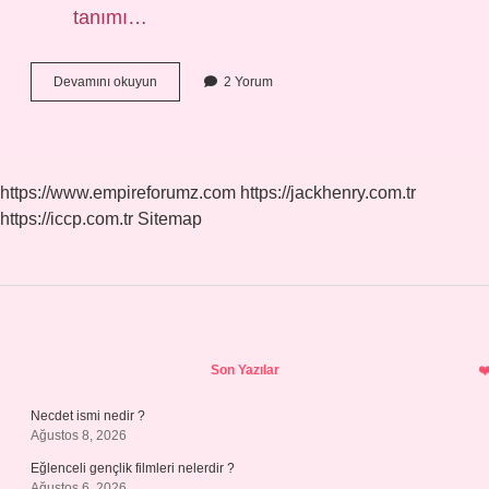
tanımı…
Denim
Devamını okuyun
2 Yorum
Elbise
Ne
Demek
https://www.empireforumz.com
https://jackhenry.com.tr
https://iccp.com.tr
Sitemap
Sidebar
Son Yazılar
Necdet ismi nedir ?
Ağustos 8, 2026
Eğlenceli gençlik filmleri nelerdir ?
Ağustos 6, 2026