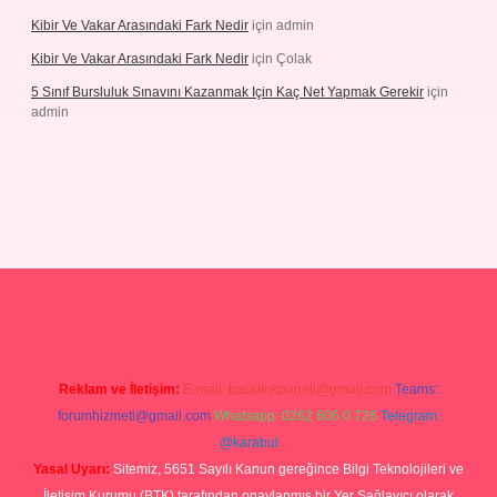
Kibir Ve Vakar Arasındaki Fark Nedir
için
admin
Kibir Ve Vakar Arasındaki Fark Nedir
için
Çolak
5 Sınıf Bursluluk Sınavını Kazanmak Için Kaç Net Yapmak Gerekir
için
admin
giriş
Reklam ve İletişim:
E-mail:
backlinkpaneli@gmail.com
Teams:
forumhizmeti@gmail.com
Whatsapp: 0262 606 0 726
Telegram:
@karabul
Yasal Uyarı:
Sitemiz, 5651 Sayılı Kanun gereğince Bilgi Teknolojileri ve
İletişim Kurumu (BTK) tarafından onaylanmış bir Yer Sağlayıcı olarak