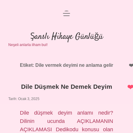
menüyü
Anasayfa
aç
Gizlilik Politikası
Şanslı Hikaye Günlüğü
Neşeli anlarla ilham bul!
Yasal Uyarı
Hakkımızda
Etiket:
Dile vermek deyimi ne anlama gelir
Dile Düşmek Ne Demek Deyim
Tarih: Ocak 3, 2025
Dile düşmek deyim anlamı nedir?
Dilinin ucunda AÇIKLAMANIN
AÇIKLAMASI Dedikodu konusu olan