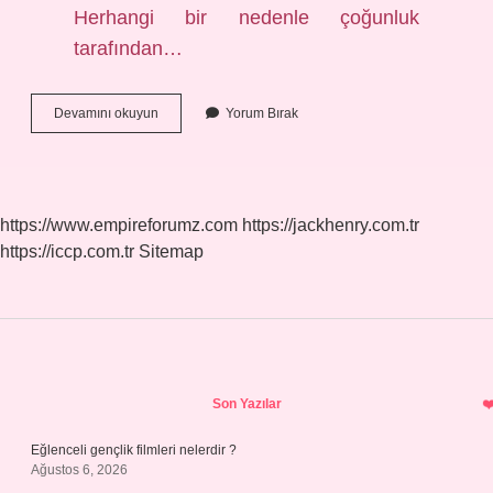
Herhangi bir nedenle çoğunluk
tarafından…
Dile
Devamını okuyun
Yorum Bırak
Düşmek
Ne
Demek
Deyim
https://www.empireforumz.com
https://jackhenry.com.tr
https://iccp.com.tr
Sitemap
Sidebar
Son Yazılar
Eğlenceli gençlik filmleri nelerdir ?
Ağustos 6, 2026