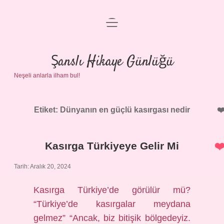
menüyü
Anasayfa
aç
Gizlilik Politikası
Şanslı Hikaye Günlüğü
Neşeli anlarla ilham bul!
Yasal Uyarı
Hakkımızda
Etiket:
Dünyanın en güçlü kasırgası nedir
Kasırga Türkiyeye Gelir Mi
Tarih: Aralık 20, 2024
Kasırga Türkiye’de görülür mü?
“Türkiye’de kasırgalar meydana
gelmez” “Ancak, biz bitişik bölgedeyiz.