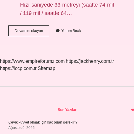
Hızı saniyede 33 metreyi (saatte 74 mil
/ 119 mil / saatte 64…
Kasırga
Devamını okuyun
Yorum Bırak
Türkiyeye
Gelir
Mi
https://www.empireforumz.com
https://jackhenry.com.tr
https://iccp.com.tr
Sitemap
Sidebar
Son Yazılar
Çevik kuvvet olmak için kaç puan gerekir ?
Ağustos 9, 2026