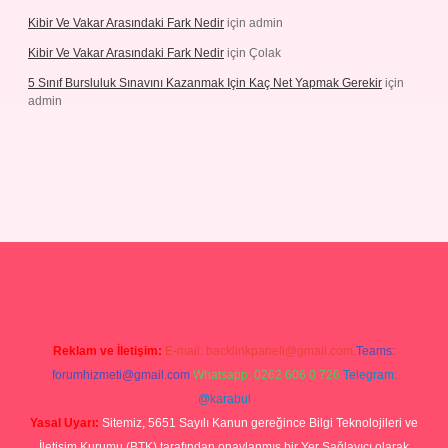
Kibir Ve Vakar Arasındaki Fark Nedir
için
admin
Kibir Ve Vakar Arasındaki Fark Nedir
için
Çolak
5 Sınıf Bursluluk Sınavını Kazanmak Için Kaç Net Yapmak Gerekir
için
admin
giriş
Reklam ve İletişim:
E-mail:
backlinkpaneli@gmail.com
Teams:
forumhizmeti@gmail.com
Whatsapp: 0262 606 0 726
Telegram:
@karabul
Yasal Uyarı:
Sitemiz, 5651 Sayılı Kanun gereğince Bilgi Teknolojileri ve
İletişim Kurumu (BTK) tarafından onaylanmış bir Yer Sağlayıcı olarak