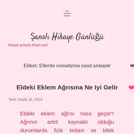
menüyü
Anasayfa
aç
Gizlilik Politikası
Şanslı Hikaye Günlüğü
Neşeli anlarla ilham bul!
Yasal Uyarı
Hakkımızda
Etiket:
Ellerde romatizma nasıl anlaşılır
Eldeki Eklem Ağrısına Ne Iyi Gelir
Tarih: Aralık 18, 2024
Eldeki eklem ağrısı nasıl geçer?
Ağrının artrit kaynaklı olduğu
durumlarda fizik tedavi ve bilek