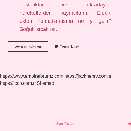
hastalıklar ve tekrarlayan
hareketlerden kaynaklanır. Eldeki
eklem romatizmasına ne iyi gelir?
Soğuk-sıcak ısı…
Eldeki
Devamını okuyun
Yorum Bırak
Eklem
Ağrısına
Ne
Iyi
Gelir
https://www.empireforumz.com
https://jackhenry.com.tr
https://iccp.com.tr
Sitemap
Sidebar
Son Yazılar