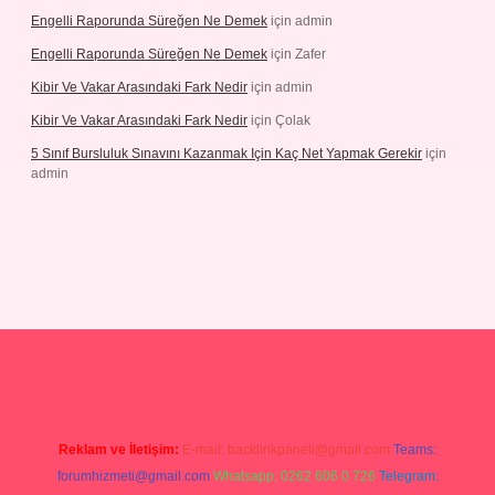
Engelli Raporunda Süreğen Ne Demek
için
admin
Engelli Raporunda Süreğen Ne Demek
için
Zafer
Kibir Ve Vakar Arasındaki Fark Nedir
için
admin
Kibir Ve Vakar Arasındaki Fark Nedir
için
Çolak
5 Sınıf Bursluluk Sınavını Kazanmak Için Kaç Net Yapmak Gerekir
için
admin
giriş
Reklam ve İletişim:
E-mail:
backlinkpaneli@gmail.com
Teams:
forumhizmeti@gmail.com
Whatsapp: 0262 606 0 726
Telegram: