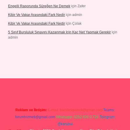
Engelli Raporunda Süreğen Ne Demek
için
Zafer
Kibir Ve Vakar Arasındaki Fark Nedir
için
admin
Kibir Ve Vakar Arasındaki Fark Nedir
için
Çolak
5 Sınıf Bursluluk Sınavını Kazanmak Için Kaç Net Yapmak Gerekir
için
admin
iriş
Reklam ve İletişim:
E-mail:
backlinkpaneli@gmail.com
Teams:
forumhizmeti@gmail.com
Whatsapp: 0262 606 0 726
Telegram:
@karabul