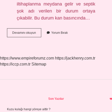
iltihaplanma meydana gelir ve septik
şok adı verilen bir durum ortaya
çıkabilir. Bu durum kan basıncında…
Yüksek
Devamını okuyun
Yorum Bırak
Enfeksiyona
Ne
Iyi
Gelir
https://www.empireforumz.com
https://jackhenry.com.tr
https://iccp.com.tr
Sitemap
Sidebar
Son Yazılar
Kuzu kulağı hangi yöreye aittir ?