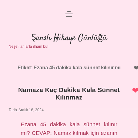
menüyü
Anasayfa
aç
Gizlilik Politikası
Şanslı Hikaye Günlüğü
Neşeli anlarla ilham bul!
Yasal Uyarı
Hakkımızda
Etiket:
Ezana 45 dakika kala sünnet kılınır mı
Namaza Kaç Dakika Kala Sünnet
Kılınmaz
Tarih: Aralık 18, 2024
Ezana 45 dakika kala sünnet kılınır
mı? CEVAP: Namaz kılmak için ezanın