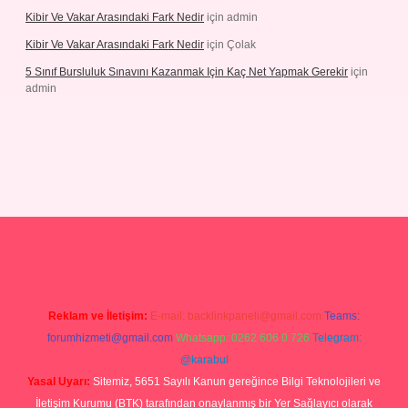
Kibir Ve Vakar Arasındaki Fark Nedir
için
admin
Kibir Ve Vakar Arasındaki Fark Nedir
için
Çolak
5 Sınıf Bursluluk Sınavını Kazanmak Için Kaç Net Yapmak Gerekir
için
admin
giriş
Reklam ve İletişim:
E-mail:
backlinkpaneli@gmail.com
Teams:
forumhizmeti@gmail.com
Whatsapp: 0262 606 0 726
Telegram:
@karabul
Yasal Uyarı:
Sitemiz, 5651 Sayılı Kanun gereğince Bilgi Teknolojileri ve
İletişim Kurumu (BTK) tarafından onaylanmış bir Yer Sağlayıcı olarak