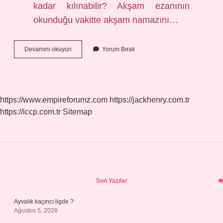
kadar kılınabilir? Akşam ezanının
okunduğu vakitte akşam namazını…
Namaza
Devamını okuyun
Yorum Bırak
Kaç
Dakika
Kala
Sünnet
Kılınmaz
https://www.empireforumz.com
https://jackhenry.com.tr
https://iccp.com.tr
Sitemap
Sidebar
Son Yazılar
Ayvalık kaçıncı ligde ?
Ağustos 5, 2026