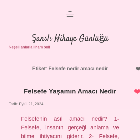
menüyü
Anasayfa
aç
Gizlilik Politikası
Şanslı Hikaye Günlüğü
Neşeli anlarla ilham bul!
Yasal Uyarı
Hakkımızda
Etiket:
Felsefe nedir amacı nedir
Felsefe Yaşamın Amacı Nedir
Tarih: Eylül 21, 2024
Felsefenin asıl amacı nedir? 1-
Felsefe, insanın gerçeği anlama ve
bilme ihtiyacını giderir. 2- Felsefe,