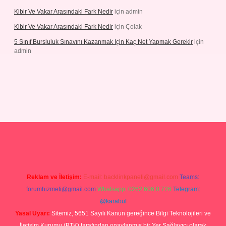
Kibir Ve Vakar Arasındaki Fark Nedir
için
admin
Kibir Ve Vakar Arasındaki Fark Nedir
için
Çolak
5 Sınıf Bursluluk Sınavını Kazanmak Için Kaç Net Yapmak Gerekir
için
admin
iriş
Reklam ve İletişim:
E-mail:
backlinkpaneli@gmail.com
Teams:
forumhizmeti@gmail.com
Whatsapp: 0262 606 0 726
Telegram:
@karabul
Yasal Uyarı:
Sitemiz, 5651 Sayılı Kanun gereğince Bilgi Teknolojileri ve
İletişim Kurumu (BTK) tarafından onaylanmış bir Yer Sağlayıcı olarak