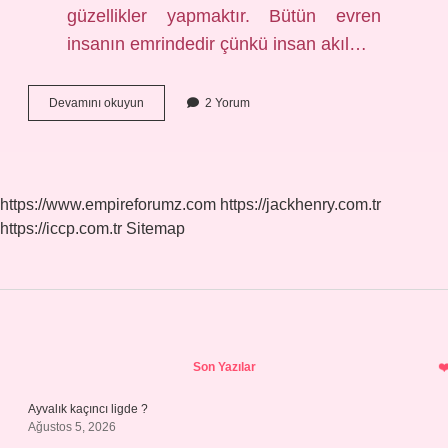
güzellikler yapmaktır. Bütün evren
insanın emrindedir çünkü insan akıl…
Felsefe
Devamını okuyun
2 Yorum
Yaşamın
Amacı
Nedir
https://www.empireforumz.com
https://jackhenry.com.tr
https://iccp.com.tr
Sitemap
Sidebar
Son Yazılar
Ayvalık kaçıncı ligde ?
Ağustos 5, 2026