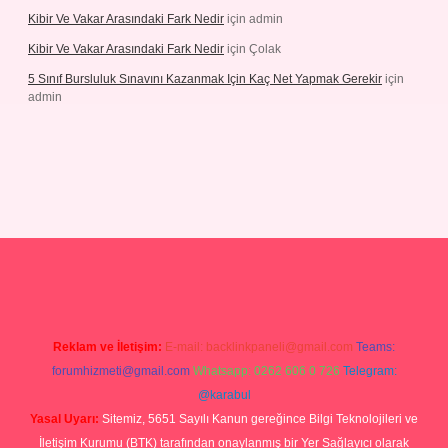
Kibir Ve Vakar Arasındaki Fark Nedir
için
admin
Kibir Ve Vakar Arasındaki Fark Nedir
için
Çolak
5 Sınıf Bursluluk Sınavını Kazanmak Için Kaç Net Yapmak Gerekir
için
admin
giriş
Reklam ve İletişim:
E-mail:
backlinkpaneli@gmail.com
Teams:
forumhizmeti@gmail.com
Whatsapp: 0262 606 0 726
Telegram:
@karabul
Yasal Uyarı:
Sitemiz, 5651 Sayılı Kanun gereğince Bilgi Teknolojileri ve
İletişim Kurumu (BTK) tarafından onaylanmış bir Yer Sağlayıcı olarak