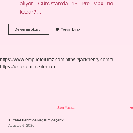
alıyor. Gürcistan’da 15 Pro Max ne
kadar?…
Gürcistanda
Devamını okuyun
Yorum Bırak
Iphone
14
Pro
Max
Fiyatı
https://www.empireforumz.com
https://jackhenry.com.tr
Ne
https://iccp.com.tr
Sitemap
Kadar
Sidebar
Son Yazılar
Kur’an-ı Kerim’de kaç isim geçer ?
Ağustos 6, 2026