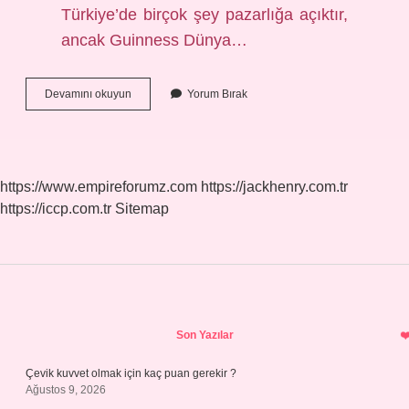
Türkiye’de birçok şey pazarlığa açıktır,
ancak Guinness Dünya…
Dünyanın
Devamını okuyun
Yorum Bırak
En
Pahalı
Balı
Kaç
Lira
https://www.empireforumz.com
https://jackhenry.com.tr
https://iccp.com.tr
Sitemap
Sidebar
Son Yazılar
Çevik kuvvet olmak için kaç puan gerekir ?
Ağustos 9, 2026