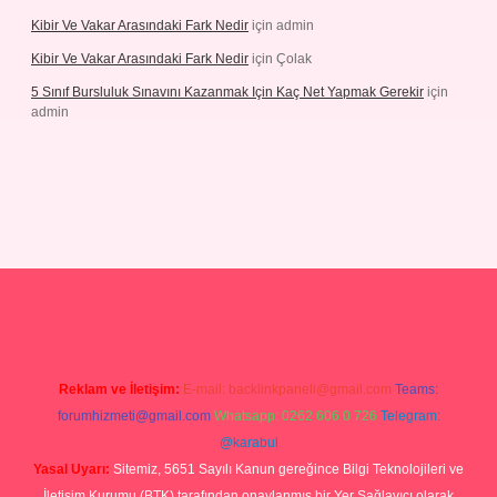
Kibir Ve Vakar Arasındaki Fark Nedir
için
admin
Kibir Ve Vakar Arasındaki Fark Nedir
için
Çolak
5 Sınıf Bursluluk Sınavını Kazanmak Için Kaç Net Yapmak Gerekir
için
admin
giriş
Reklam ve İletişim:
E-mail:
backlinkpaneli@gmail.com
Teams:
forumhizmeti@gmail.com
Whatsapp: 0262 606 0 726
Telegram:
@karabul
Yasal Uyarı:
Sitemiz, 5651 Sayılı Kanun gereğince Bilgi Teknolojileri ve
İletişim Kurumu (BTK) tarafından onaylanmış bir Yer Sağlayıcı olarak