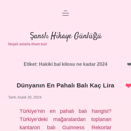
menüyü
Anasayfa
aç
Gizlilik Politikası
Şanslı Hikaye Günlüğü
Neşeli anlarla ilham bul!
Yasal Uyarı
Hakkımızda
Etiket:
Hakiki bal kilosu ne kadar 2024
Dünyanın En Pahalı Balı Kaç Lira
Tarih: Aralık 30, 2024
Türkiye’nin en pahalı balı hangisi?
Türkiye’deki mağaralardan toplanan
kantaron balı Guinness Rekorlar