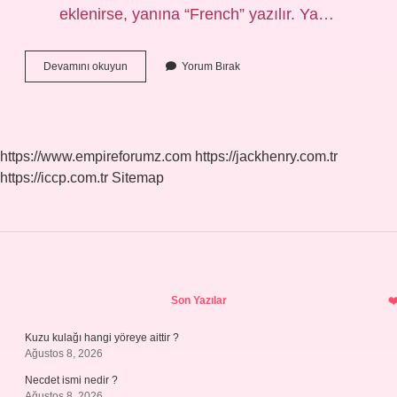
eklenirse, yanına “French” yazılır. Ya…
Türkçede
Devamını okuyun
Yorum Bırak
Hangi
Ekler
Ayrı
Yazılır
https://www.empireforumz.com
https://jackhenry.com.tr
https://iccp.com.tr
Sitemap
Sidebar
Son Yazılar
Kuzu kulağı hangi yöreye aittir ?
Ağustos 8, 2026
Necdet ismi nedir ?
Ağustos 8, 2026