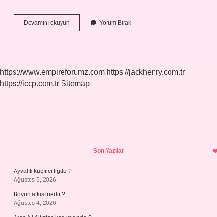
Dioik
Devamını okuyun
Yorum Bırak
Ne
Demek
Bitki
https://www.empireforumz.com
https://jackhenry.com.tr
https://iccp.com.tr
Sitemap
Sidebar
Son Yazılar
Ayvalık kaçıncı ligde ?
Ağustos 5, 2026
Boyun atkısı nedir ?
Ağustos 4, 2026