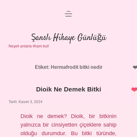
menüyü
Anasayfa
aç
Gizlilik Politikası
Şanslı Hikaye Günlüğü
Neşeli anlarla ilham bul!
Yasal Uyarı
Hakkımızda
Etiket:
Hermafrodit bitki nedir
Dioik Ne Demek Bitki
Tarih: Kasım 3, 2024
Dioik ne demek? Dioik, bir bitkinin
yalnızca bir cinsiyetten çiçeklere sahip
olduğu durumdur. Bu bitki türünde,