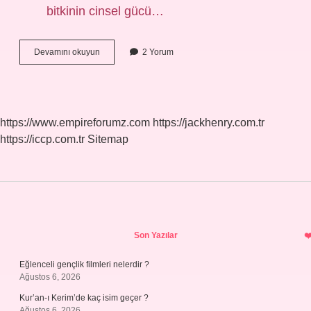
bitkinin cinsel gücü…
Hibiskus
Devamını okuyun
2 Yorum
Cinsel
Gücü
Artırır
Mı
https://www.empireforumz.com
https://jackhenry.com.tr
https://iccp.com.tr
Sitemap
Sidebar
Son Yazılar
Eğlenceli gençlik filmleri nelerdir ?
Ağustos 6, 2026
Kur’an-ı Kerim’de kaç isim geçer ?
Ağustos 6, 2026