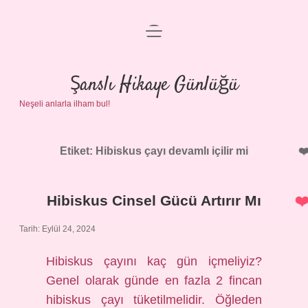
menüyü
Anasayfa
aç
Gizlilik Politikası
Şanslı Hikaye Günlüğü
Neşeli anlarla ilham bul!
Yasal Uyarı
Hakkımızda
Etiket:
Hibiskus çayı devamlı içilir mi
Hibiskus Cinsel Gücü Artırır Mı
Tarih: Eylül 24, 2024
Hibiskus çayını kaç gün içmeliyiz?
Genel olarak günde en fazla 2 fincan
hibiskus çayı tüketilmelidir. Öğleden