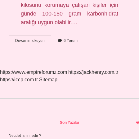
kilosunu korumaya çalışan kişiler için
günde 100-150 gram karbonhidrat
aralığı uygun olabilir.…
Çok
Devamını okuyun
6 Yorum
Düşük
Karbonhidrat
Diyeti
Kaç
Gr
https://www.empireforumz.com
https://jackhenry.com.tr
https://iccp.com.tr
Sitemap
Sidebar
Son Yazılar
Necdet ismi nedir ?