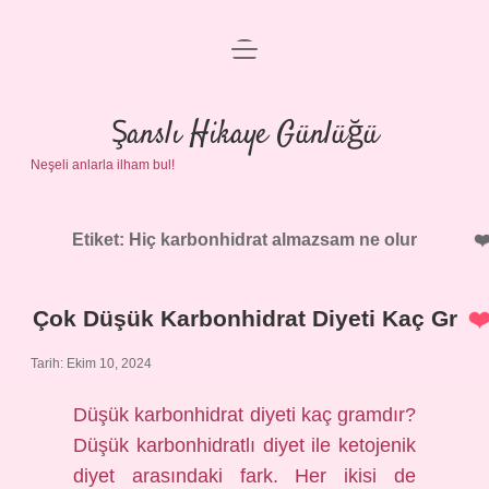
menüyü
Anasayfa
aç
Gizlilik Politikası
Şanslı Hikaye Günlüğü
Neşeli anlarla ilham bul!
Yasal Uyarı
Hakkımızda
Etiket:
Hiç karbonhidrat almazsam ne olur
Çok Düşük Karbonhidrat Diyeti Kaç Gr
Tarih: Ekim 10, 2024
Düşük karbonhidrat diyeti kaç gramdır?
Düşük karbonhidratlı diyet ile ketojenik
diyet arasındaki fark. Her ikisi de