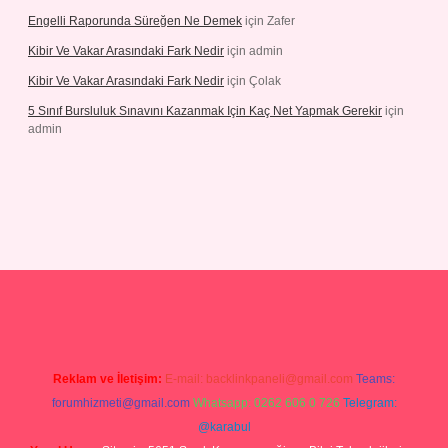
Engelli Raporunda Süreğen Ne Demek
için
Zafer
Kibir Ve Vakar Arasındaki Fark Nedir
için
admin
Kibir Ve Vakar Arasındaki Fark Nedir
için
Çolak
5 Sınıf Bursluluk Sınavını Kazanmak Için Kaç Net Yapmak Gerekir
için
admin
giriş
Reklam ve İletişim:
E-mail:
backlinkpaneli@gmail.com
Teams:
forumhizmeti@gmail.com
Whatsapp: 0262 606 0 726
Telegram:
@karabul