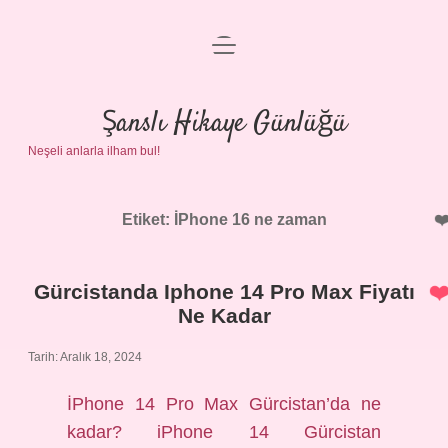
menüyü
Anasayfa
aç
Gizlilik Politikası
Şanslı Hikaye Günlüğü
Neşeli anlarla ilham bul!
Yasal Uyarı
Hakkımızda
Etiket:
İPhone 16 ne zaman
Gürcistanda Iphone 14 Pro Max Fiyatı
Ne Kadar
Tarih: Aralık 18, 2024
İPhone 14 Pro Max Gürcistan’da ne
kadar? iPhone 14 Gürcistan