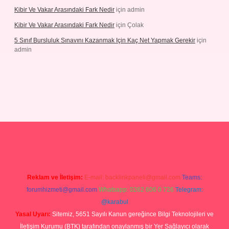
Kibir Ve Vakar Arasındaki Fark Nedir
için
admin
Kibir Ve Vakar Arasındaki Fark Nedir
için
Çolak
5 Sınıf Bursluluk Sınavını Kazanmak Için Kaç Net Yapmak Gerekir
için
admin
iriş
Reklam ve İletişim:
E-mail:
backlinkpaneli@gmail.com
Teams:
forumhizmeti@gmail.com
Whatsapp: 0262 606 0 726
Telegram:
@karabul
Yasal Uyarı:
Sitemiz, 5651 Sayılı Kanun gereğince Bilgi Teknolojileri ve
İletişim Kurumu (BTK) tarafından onaylanmış bir Yer Sağlayıcı olarak