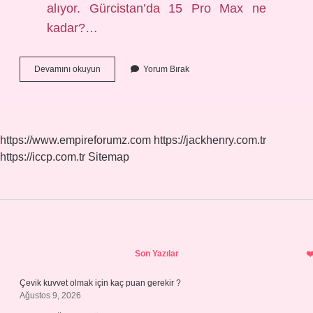
alıyor. Gürcistan’da 15 Pro Max ne
kadar?…
Gürcistanda
Devamını okuyun
Yorum Bırak
Iphone
14
Pro
Max
Fiyatı
https://www.empireforumz.com
https://jackhenry.com.tr
Ne
https://iccp.com.tr
Sitemap
Kadar
Sidebar
Son Yazılar
Çevik kuvvet olmak için kaç puan gerekir ?
Ağustos 9, 2026