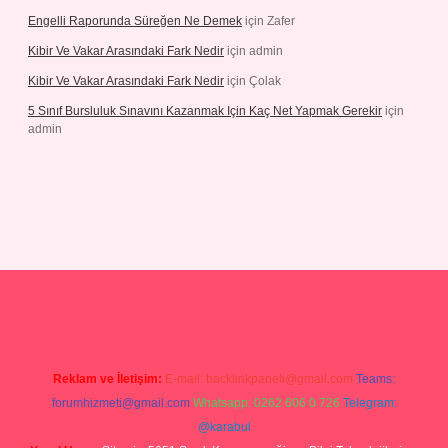
Engelli Raporunda Süreğen Ne Demek
için
Zafer
Kibir Ve Vakar Arasındaki Fark Nedir
için
admin
Kibir Ve Vakar Arasındaki Fark Nedir
için
Çolak
5 Sınıf Bursluluk Sınavını Kazanmak Için Kaç Net Yapmak Gerekir
için
admin
 giriş
Reklam ve İletişim:
E-mail:
backlinkpaneli@gmail.com
Teams:
forumhizmeti@gmail.com
Whatsapp: 0262 606 0 726
Telegram:
@karabul