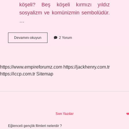
köşeli? Beş köşeli kırmızı yıldız
sosyalizm ve komünizmin sembolüdür.
…
Yıldızlar
Devamını okuyun
2 Yorum
Köşeli
Midir
https://www.empireforumz.com
https://jackhenry.com.tr
https://iccp.com.tr
Sitemap
Sidebar
Son Yazılar
Eğlenceli gençlik filmleri nelerdir ?