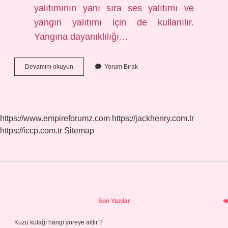
yalıtımının yanı sıra ses yalıtımı ve
yangın yalıtımı için de kullanılır.
Yangına dayanıklılığı…
Cam
Devamını okuyun
Yorum Bırak
Yünü
Zeminde
Kullanılır
Mı
https://www.empireforumz.com
https://jackhenry.com.tr
https://iccp.com.tr
Sitemap
Sidebar
Son Yazılar
Kuzu kulağı hangi yöreye aittir ?