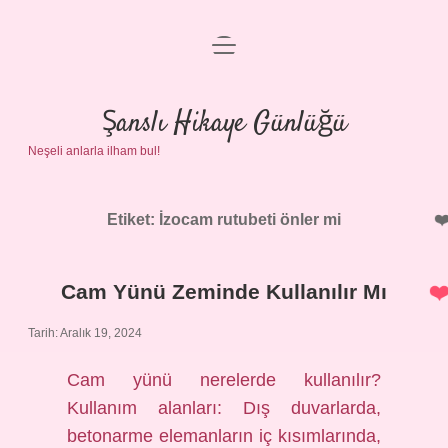
menüyü
Anasayfa
aç
Gizlilik Politikası
Şanslı Hikaye Günlüğü
Neşeli anlarla ilham bul!
Yasal Uyarı
Hakkımızda
Etiket:
İzocam rutubeti önler mi
Cam Yünü Zeminde Kullanılır Mı
Tarih: Aralık 19, 2024
Cam yünü nerelerde kullanılır?
Kullanım alanları: Dış duvarlarda,
betonarme elemanların iç kısımlarında,