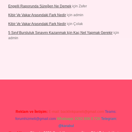
Engelli Raporunda Süreğen Ne Demek
için
Zafer
Kibir Ve Vakar Arasındaki Fark Nedir
için
admin
Kibir Ve Vakar Arasındaki Fark Nedir
için
Çolak
5 Sınıf Bursluluk Sınavını Kazanmak Için Kaç Net Yapmak Gerekir
için
admin
giriş
Reklam ve İletişim:
E-mail:
backlinkpaneli@gmail.com
Teams:
forumhizmeti@gmail.com
Whatsapp: 0262 606 0 726
Telegram:
@karabul