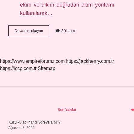
ekim ve dikim doğrudan ekim yöntemi
kullanılarak…
Kabak
Devamını okuyun
2 Yorum
Hangi
Mevsimin
https://www.empireforumz.com
https://jackhenry.com.tr
https://iccp.com.tr
Sitemap
Sidebar
Son Yazılar
Kuzu kulağı hangi yöreye aittir ?
Ağustos 8, 2026