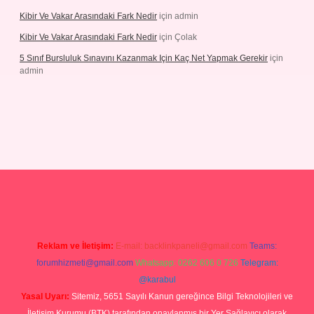
Kibir Ve Vakar Arasındaki Fark Nedir
için
admin
Kibir Ve Vakar Arasındaki Fark Nedir
için
Çolak
5 Sınıf Bursluluk Sınavını Kazanmak Için Kaç Net Yapmak Gerekir
için
admin
 giriş
Reklam ve İletişim:
E-mail:
backlinkpaneli@gmail.com
Teams:
forumhizmeti@gmail.com
Whatsapp: 0262 606 0 726
Telegram:
@karabul
Yasal Uyarı:
Sitemiz, 5651 Sayılı Kanun gereğince Bilgi Teknolojileri ve
İletişim Kurumu (BTK) tarafından onaylanmış bir Yer Sağlayıcı olarak