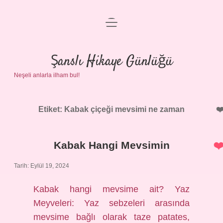
menüyü
Anasayfa
aç
Gizlilik Politikası
Şanslı Hikaye Günlüğü
Neşeli anlarla ilham bul!
Yasal Uyarı
Hakkımızda
Etiket:
Kabak çiçeği mevsimi ne zaman
Kabak Hangi Mevsimin
Tarih: Eylül 19, 2024
Kabak hangi mevsime ait? Yaz
Meyveleri: Yaz sebzeleri arasında
mevsime bağlı olarak taze patates,