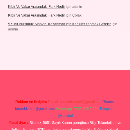
Kibir Ve Vakar Arasındaki Fark Nedir
için
admin
Kibir Ve Vakar Arasındaki Fark Nedir
için
Çolak
5 Sınıf Bursluluk Sınavını Kazanmak Için Kaç Net Yapmak Gerekir
için
admin
giriş
Reklam ve İletişim:
E-mail:
backlinkpaneli@gmail.com
Teams:
forumhizmeti@gmail.com
Whatsapp: 0262 606 0 726
Telegram:
@karabul
Yasal Uyarı:
Sitemiz, 5651 Sayılı Kanun gereğince Bilgi Teknolojileri ve
İletişim Kurumu (BTK) tarafından onaylanmış bir Yer Sağlayıcı olarak