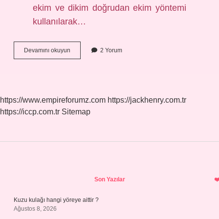
ekim ve dikim doğrudan ekim yöntemi
kullanılarak…
Kabak
Devamını okuyun
2 Yorum
Hangi
Mevsimin
https://www.empireforumz.com
https://jackhenry.com.tr
https://iccp.com.tr
Sitemap
Sidebar
Son Yazılar
Kuzu kulağı hangi yöreye aittir ?
Ağustos 8, 2026