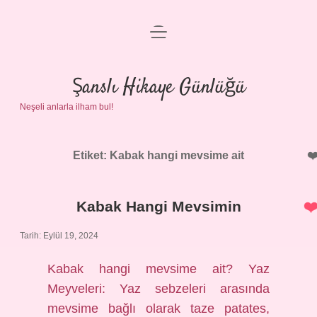
menüyü
Anasayfa
aç
Gizlilik Politikası
Şanslı Hikaye Günlüğü
Neşeli anlarla ilham bul!
Yasal Uyarı
Hakkımızda
Etiket:
Kabak hangi mevsime ait
Kabak Hangi Mevsimin
Tarih: Eylül 19, 2024
Kabak hangi mevsime ait? Yaz
Meyveleri: Yaz sebzeleri arasında
mevsime bağlı olarak taze patates,