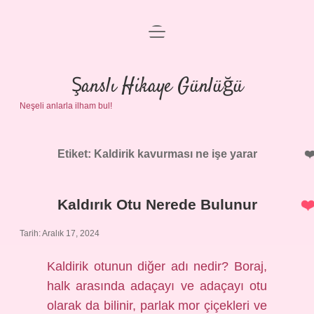
menüyü
Anasayfa
aç
Gizlilik Politikası
Şanslı Hikaye Günlüğü
Neşeli anlarla ilham bul!
Yasal Uyarı
Hakkımızda
Etiket:
Kaldirik kavurması ne işe yarar
Kaldırık Otu Nerede Bulunur
Tarih: Aralık 17, 2024
Kaldirik otunun diğer adı nedir? Boraj,
halk arasında adaçayı ve adaçayı otu
olarak da bilinir, parlak mor çiçekleri ve