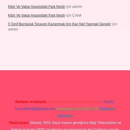
Kibir Ve Vakar Arasındaki Fark Nedir
için
admin
Kibir Ve Vakar Arasındaki Fark Nedir
için
Çolak
5 Sınıf Bursluluk Sınavını Kazanmak Için Kaç Net Yapmak Gerekir
için
admin
iriş
Reklam ve İletişim:
E-mail:
backlinkpaneli@gmail.com
Teams:
forumhizmeti@gmail.com
Whatsapp: 0262 606 0 726
Telegram:
@karabul
Yasal Uyarı:
Sitemiz, 5651 Sayılı Kanun gereğince Bilgi Teknolojileri ve
İletişim Kurumu (BTK) tarafından onaylanmış bir Yer Sağlayıcı olarak