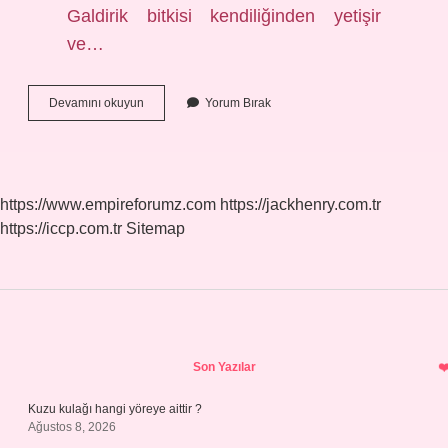
Galdirik bitkisi kendiliğinden yetişir
ve…
Kaldırık
Devamını okuyun
Yorum Bırak
Otu
Nerede
Bulunur
https://www.empireforumz.com
https://jackhenry.com.tr
https://iccp.com.tr
Sitemap
Sidebar
Son Yazılar
Kuzu kulağı hangi yöreye aittir ?
Ağustos 8, 2026