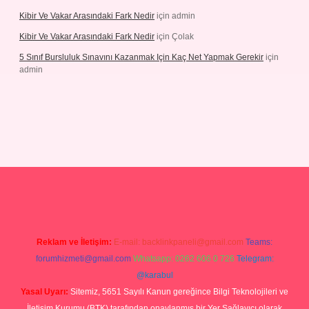
Kibir Ve Vakar Arasındaki Fark Nedir
için
admin
Kibir Ve Vakar Arasındaki Fark Nedir
için
Çolak
5 Sınıf Bursluluk Sınavını Kazanmak Için Kaç Net Yapmak Gerekir
için
admin
iriş
Reklam ve İletişim:
E-mail:
backlinkpaneli@gmail.com
Teams:
forumhizmeti@gmail.com
Whatsapp: 0262 606 0 726
Telegram:
@karabul
Yasal Uyarı:
Sitemiz, 5651 Sayılı Kanun gereğince Bilgi Teknolojileri ve
İletişim Kurumu (BTK) tarafından onaylanmış bir Yer Sağlayıcı olarak