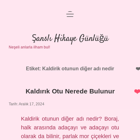
menüyü
Anasayfa
aç
Gizlilik Politikası
Şanslı Hikaye Günlüğü
Neşeli anlarla ilham bul!
Yasal Uyarı
Hakkımızda
Etiket:
Kaldirik otunun diğer adı nedir
Kaldırık Otu Nerede Bulunur
Tarih: Aralık 17, 2024
Kaldirik otunun diğer adı nedir? Boraj,
halk arasında adaçayı ve adaçayı otu
olarak da bilinir, parlak mor çiçekleri ve