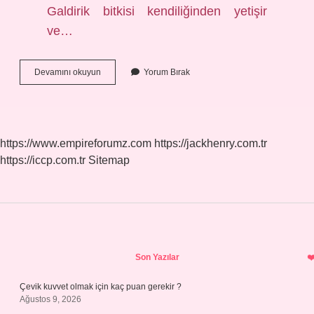
Galdirik bitkisi kendiliğinden yetişir
ve…
Kaldırık
Devamını okuyun
Yorum Bırak
Otu
Nerede
Bulunur
https://www.empireforumz.com
https://jackhenry.com.tr
https://iccp.com.tr
Sitemap
Sidebar
Son Yazılar
Çevik kuvvet olmak için kaç puan gerekir ?
Ağustos 9, 2026