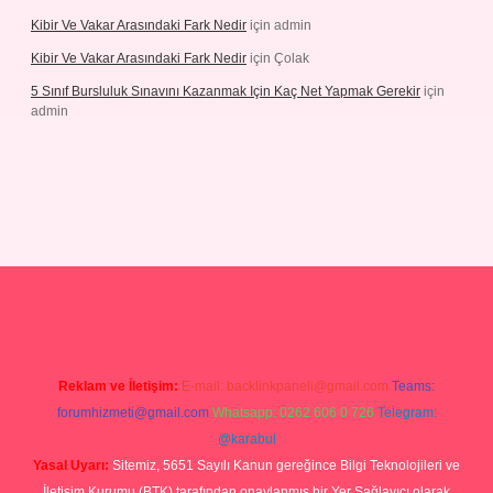
Kibir Ve Vakar Arasındaki Fark Nedir
için
admin
Kibir Ve Vakar Arasındaki Fark Nedir
için
Çolak
5 Sınıf Bursluluk Sınavını Kazanmak Için Kaç Net Yapmak Gerekir
için
admin
giriş
Reklam ve İletişim:
E-mail:
backlinkpaneli@gmail.com
Teams:
forumhizmeti@gmail.com
Whatsapp: 0262 606 0 726
Telegram:
@karabul
Yasal Uyarı:
Sitemiz, 5651 Sayılı Kanun gereğince Bilgi Teknolojileri ve
İletişim Kurumu (BTK) tarafından onaylanmış bir Yer Sağlayıcı olarak