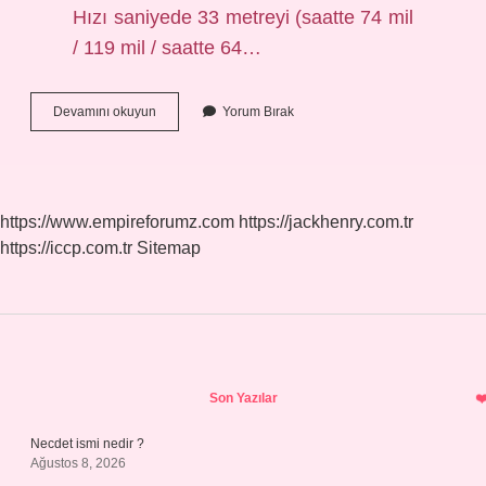
Hızı saniyede 33 metreyi (saatte 74 mil
/ 119 mil / saatte 64…
Kasırga
Devamını okuyun
Yorum Bırak
Türkiyeye
Gelir
Mi
https://www.empireforumz.com
https://jackhenry.com.tr
https://iccp.com.tr
Sitemap
Sidebar
Son Yazılar
Necdet ismi nedir ?
Ağustos 8, 2026