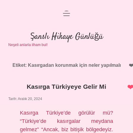
menüyü
Anasayfa
aç
Gizlilik Politikası
Şanslı Hikaye Günlüğü
Neşeli anlarla ilham bul!
Yasal Uyarı
Hakkımızda
Etiket:
Kasırgadan korunmak için neler yapılmalı
Kasırga Türkiyeye Gelir Mi
Tarih: Aralık 20, 2024
Kasırga Türkiye’de görülür mü?
“Türkiye’de kasırgalar meydana
gelmez” “Ancak, biz bitişik bölgedeyiz.