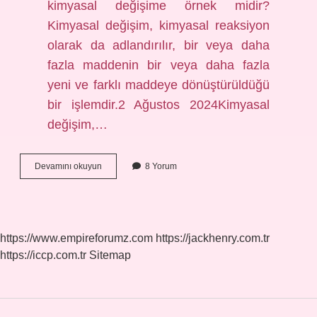
kimyasal değişime örnek midir?
Kimyasal değişim, kimyasal reaksiyon
olarak da adlandırılır, bir veya daha
fazla maddenin bir veya daha fazla
yeni ve farklı maddeye dönüştürüldüğü
bir işlemdir.2 Ağustos 2024Kimyasal
değişim,…
Kimyasal
Devamını okuyun
8 Yorum
Reaksiyonlarda
Neden
Çökelek
Oluşur
Sebepleri
https://www.empireforumz.com
https://jackhenry.com.tr
Nelerdir
https://iccp.com.tr
Sitemap