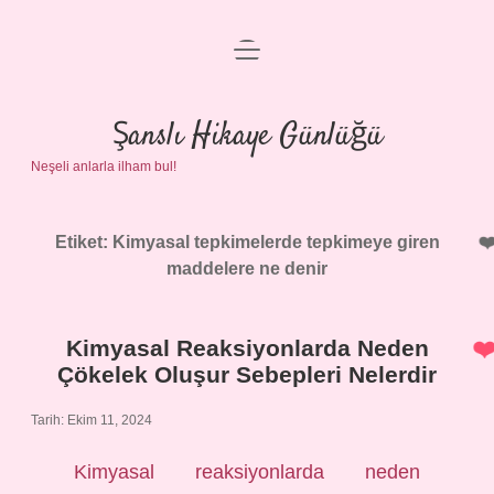
menüyü
Anasayfa
aç
Gizlilik Politikası
Şanslı Hikaye Günlüğü
Neşeli anlarla ilham bul!
Yasal Uyarı
Hakkımızda
Etiket:
Kimyasal tepkimelerde tepkimeye giren
maddelere ne denir
Kimyasal Reaksiyonlarda Neden
Çökelek Oluşur Sebepleri Nelerdir
Tarih: Ekim 11, 2024
Kimyasal reaksiyonlarda neden