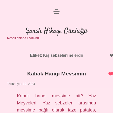
menüyü
Anasayfa
aç
Gizlilik Politikası
Şanslı Hikaye Günlüğü
Neşeli anlarla ilham bul!
Yasal Uyarı
Hakkımızda
Etiket:
Kış sebzeleri nelerdir
Kabak Hangi Mevsimin
Tarih: Eylül 19, 2024
Kabak hangi mevsime ait? Yaz
Meyveleri: Yaz sebzeleri arasında
mevsime bağlı olarak taze patates,