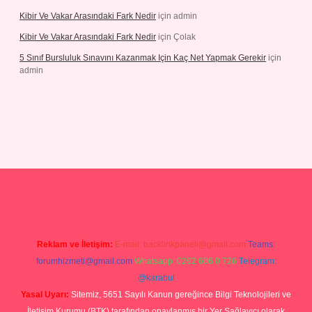
Kibir Ve Vakar Arasındaki Fark Nedir
için
admin
Kibir Ve Vakar Arasındaki Fark Nedir
için
Çolak
5 Sınıf Bursluluk Sınavını Kazanmak Için Kaç Net Yapmak Gerekir
için
admin
iriş
Reklam ve İletişim:
E-mail:
backlinkpaneli@gmail.com
Teams:
forumhizmeti@gmail.com
Whatsapp: 0262 606 0 726
Telegram:
@karabul
Yasal Uyarı:
Sitemiz, 5651 Sayılı Kanun gereğince Bilgi Teknolojileri ve
İletişim Kurumu (BTK) tarafından onaylanmış bir Yer Sağlayıcı olarak