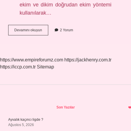
ekim ve dikim doğrudan ekim yöntemi
kullanılarak…
Kabak
Devamını okuyun
2 Yorum
Hangi
Mevsimin
https://www.empireforumz.com
https://jackhenry.com.tr
https://iccp.com.tr
Sitemap
Sidebar
Son Yazılar
Ayvalık kaçıncı ligde ?
Ağustos 5, 2026