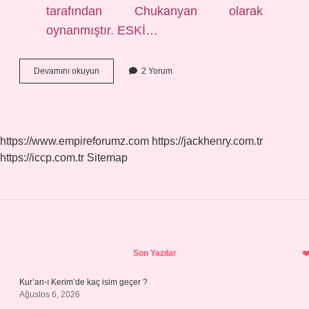
tarafından Chukanyan olarak
oynanmıştır. ESKİ…
Çöğen
Devamını okuyun
2 Yorum
Oyunu
Nedir
https://www.empireforumz.com
https://jackhenry.com.tr
https://iccp.com.tr
Sitemap
Sidebar
Son Yazılar
Kur’an-ı Kerim’de kaç isim geçer ?
Ağustos 6, 2026