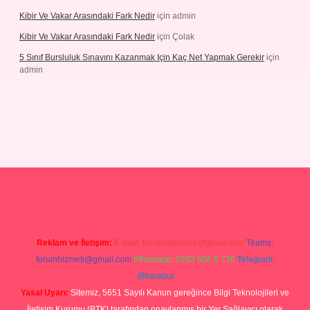
Kibir Ve Vakar Arasındaki Fark Nedir
için
admin
Kibir Ve Vakar Arasındaki Fark Nedir
için
Çolak
5 Sınıf Bursluluk Sınavını Kazanmak Için Kaç Net Yapmak Gerekir
için
admin
 giriş
Reklam ve İletişim:
E-mail:
backlinkpaneli@gmail.com
Teams:
forumhizmeti@gmail.com
Whatsapp: 0262 606 0 726
Telegram:
@karabul
Yasal Uyarı:
Sitemiz, 5651 Sayılı Kanun gereğince Bilgi Teknolojileri ve
İletişim Kurumu (BTK) tarafından onaylanmış bir Yer Sağlayıcı olarak