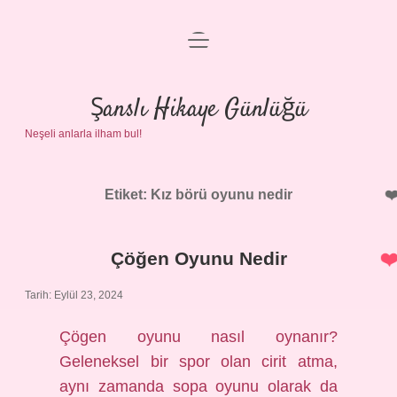
menüyü
Anasayfa
aç
Gizlilik Politikası
Şanslı Hikaye Günlüğü
Neşeli anlarla ilham bul!
Yasal Uyarı
Hakkımızda
Etiket:
Kız börü oyunu nedir
Çöğen Oyunu Nedir
Tarih: Eylül 23, 2024
Çögen oyunu nasıl oynanır?
Geleneksel bir spor olan cirit atma,
aynı zamanda sopa oyunu olarak da