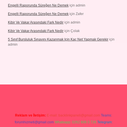
Engelli Raporunda Süreğen Ne Demek
için
admin
Engelli Raporunda Süreğen Ne Demek
için
Zafer
Kibir Ve Vakar Arasındaki Fark Nedir
için
admin
Kibir Ve Vakar Arasındaki Fark Nedir
için
Çolak
5 Sınıf Bursluluk Sınavını Kazanmak Için Kaç Net Yapmak Gerekir
için
admin
iriş
Reklam ve İletişim:
E-mail:
backlinkpaneli@gmail.com
Teams:
forumhizmeti@gmail.com
Whatsapp: 0262 606 0 726
Telegram: