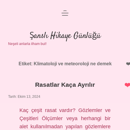
menüyü
Anasayfa
aç
Gizlilik Politikası
Şanslı Hikaye Günlüğü
Neşeli anlarla ilham bul!
Yasal Uyarı
Hakkımızda
Etiket:
Klimatoloji ve meteoroloji ne demek
Rasatlar Kaça Ayrılır
Tarih: Ekim 13, 2024
Kaç çeşit rasat vardır? Gözlemler ve
Çeşitleri Ölçümler veya herhangi bir
alet kullanılmadan yapılan gözlemlere