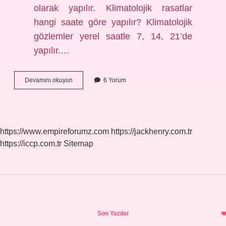
olarak yapılır. Klimatolojik rasatlar
hangi saate göre yapılır? Klimatolojik
gözlemler yerel saatle 7, 14, 21’de
yapılır.…
Rasatlar
Devamını okuyun
6 Yorum
Kaça
Ayrılır
https://www.empireforumz.com
https://jackhenry.com.tr
https://iccp.com.tr
Sitemap
Sidebar
Son Yazılar