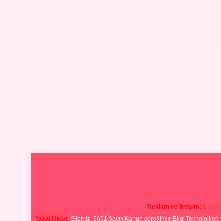
Reklam ve İletişim:
E-mail
Yasal Uyarı:
Sitemiz, 5651 Sayılı Kanun gereğince Bilgi Teknolojileri 