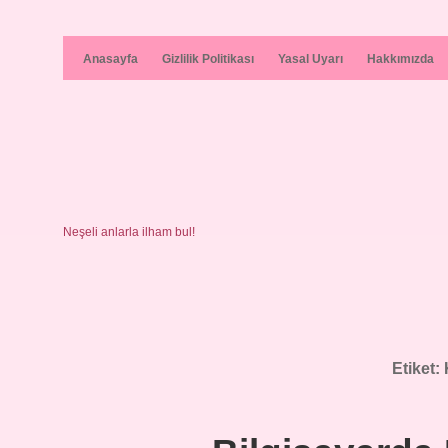
Anasayfa
Gizlilik Politikası
Yasal Uyarı
Hakkımızda
Neşeli anlarla ilham bul!
Etiket: