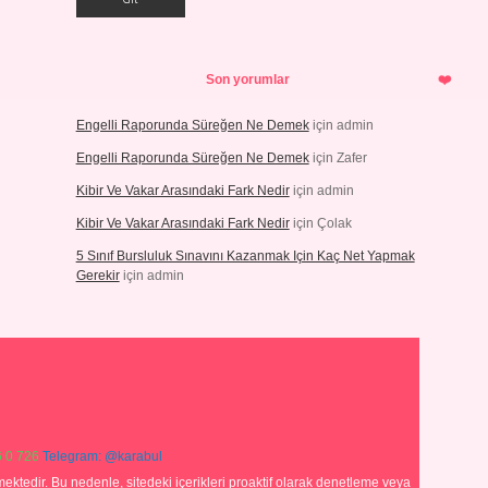
Son yorumlar
Engelli Raporunda Süreğen Ne Demek
için
admin
Engelli Raporunda Süreğen Ne Demek
için
Zafer
Kibir Ve Vakar Arasındaki Fark Nedir
için
admin
Kibir Ve Vakar Arasındaki Fark Nedir
için
Çolak
5 Sınıf Bursluluk Sınavını Kazanmak Için Kaç Net Yapmak
Gerekir
için
admin
 0 726
Telegram: @karabul
ektedir. Bu nedenle, sitedeki içerikleri proaktif olarak denetleme veya