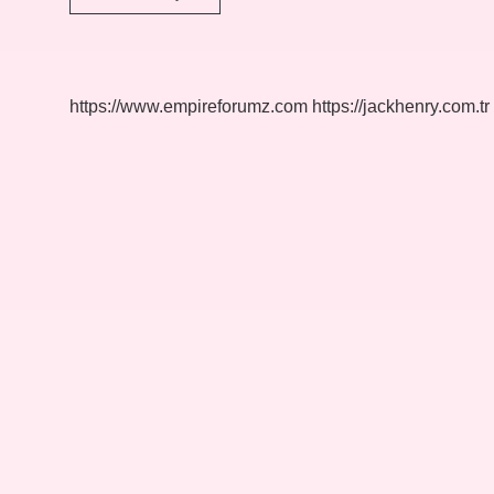
Kolaj
Nasıl
Yapılır
https://www.empireforumz.com
https://jackhenry.com.tr