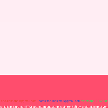
:
backlinkpaneli@gmail.com
Teams:
forumhizmeti@gmail.com
Whatsapp: 0262 606
ve İletişim Kurumu (BTK) tarafından onaylanmış bir Yer Sağlayıcı olarak hizmet verm